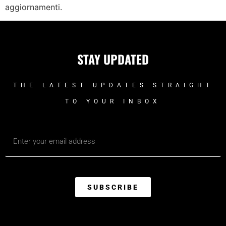
aggiornamenti.
STAY UPDATED
THE LATEST UPDATES STRAIGHT
TO YOUR INBOX
SUBSCRIBE