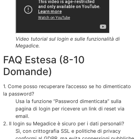
Video tutorial sul login e sulle funzionalità di
Megadice.
FAQ Estesa (8-10
Domande)
1. Come posso recuperare l’accesso se ho dimenticato
la password?
Usa la funzione “Password dimenticata” sulla
pagina di login per ricevere un link di reset via
email.
2. Il login su Megadice è sicuro per i dati personali?
Sì, con crittografia SSL e politiche di privacy
conformi al GDPR, ma evita connessioni pubbliche