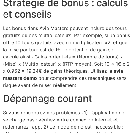
Stratégie de bonus : calculs
et conseils
Les bonus dans Avia Masters peuvent inclure des tours
gratuits ou des multiplicateurs. Par exemple, si un bonus
offre 10 tours gratuits avec un multiplicateur x2, et que
la mise par tour est de 1€, le potentiel de gain se
calcule ainsi : Gains potentiels = (Nombre de tours) x
(Mise) x (Multiplicateur) x (RTP moyen). Soit 10 x 1€ x 2
x 0.962 = 19.24€ de gains théoriques. Utilisez le
avia
masters demo
pour comprendre ces mécaniques sans
risque avant de miser réellement.
Dépannage courant
Si vous rencontrez des problèmes : 1) L’application ne
se charge pas : vérifiez votre connexion Internet et
redémarrez l’app. 2) Le mode démo est inaccessible :