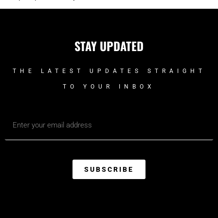
STAY UPDATED
THE LATEST UPDATES STRAIGHT
TO YOUR INBOX
SUBSCRIBE