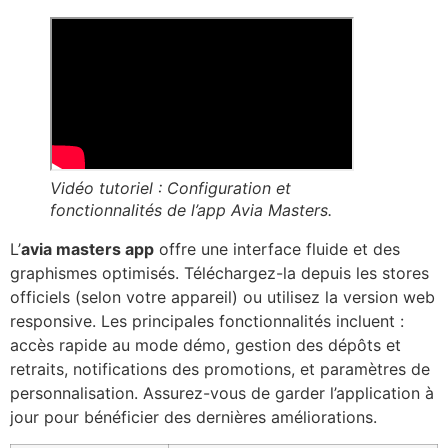
Vidéo tutoriel : Configuration et
fonctionnalités de l’app Avia Masters.
L’
avia masters app
offre une interface fluide et des
graphismes optimisés. Téléchargez-la depuis les stores
officiels (selon votre appareil) ou utilisez la version web
responsive. Les principales fonctionnalités incluent :
accès rapide au mode démo, gestion des dépôts et
retraits, notifications des promotions, et paramètres de
personnalisation. Assurez-vous de garder l’application à
jour pour bénéficier des dernières améliorations.