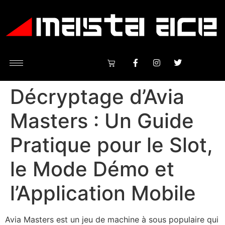
Décryptage d’Avia
Masters : Un Guide
Pratique pour le Slot,
le Mode Démo et
l’Application Mobile
Avia Masters est un jeu de machine à sous populaire qui