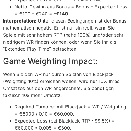
Netto-Gewinn aus Bonus = Bonus – Expected Loss
= €100 – €240 =
-€140
.
Interpretation:
Unter diesen Bedingungen ist der Bonus
mathematisch negativ. Er ist nur sinnvoll, wenn Sie
Spiele mit sehr hohem RTP (nahe 100%) und/oder sehr
niedrigem WR finden können, oder wenn Sie ihn als
“Extended Play-Time” betrachten.
Game Weighting Impact:
Wenn Sie den WR nur durch Spielen von Blackjack
(Weighting 10%) erreichen wollen, wird nur 10% Ihres
Umsatzes auf den WR angerechnet. Sie benötigen
faktisch 10x mehr Umsatz.
Required Turnover mit Blackjack = WR / Weighting
= €6000 / 0.10 = €60,000.
Expected Loss (bei Blackjack RTP ~99.5%) =
€60,000 * 0.005 = €300.