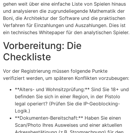
gehen weit über eine einfache Liste von Spielen hinaus
und analysieren die zugrundeliegende Mathematik der
Boni, die Architektur der Software und die praktischen
Verfahren für Einzahlungen und Auszahlungen. Dies ist
ein technisches Whitepaper für den analytischen Spieler.
Vorbereitung: Die
Checkliste
Vor der Registrierung müssen folgende Punkte
verifiziert werden, um späteren Konflikten vorzubeugen:
**Alters- und Wohnsitzprüfung:** Sind Sie 18+ und
befinden Sie sich in einer Region, in der Pistolo
legal operiert? (Prüfen Sie die IP-Geoblocking-
Logik.)
**Dokumenten-Bereitschaft:** Haben Sie einen
Scan/Photo Ihres Ausweises und einer aktuellen
Adressbestätigung (z.B. Stromrechnung) für den