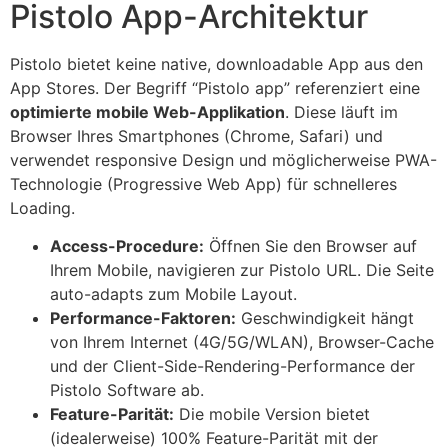
Pistolo App-Architektur
Pistolo bietet keine native, downloadable App aus den
App Stores. Der Begriff “Pistolo app” referenziert eine
optimierte mobile Web-Applikation
. Diese läuft im
Browser Ihres Smartphones (Chrome, Safari) und
verwendet responsive Design und möglicherweise PWA-
Technologie (Progressive Web App) für schnelleres
Loading.
Access-Procedure:
Öffnen Sie den Browser auf
Ihrem Mobile, navigieren zur Pistolo URL. Die Seite
auto-adapts zum Mobile Layout.
Performance-Faktoren:
Geschwindigkeit hängt
von Ihrem Internet (4G/5G/WLAN), Browser-Cache
und der Client-Side-Rendering-Performance der
Pistolo Software ab.
Feature-Parität:
Die mobile Version bietet
(idealerweise) 100% Feature-Parität mit der