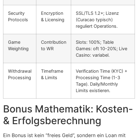
Security
Encryption
SSL/TLS 1.2+; Lizenz
Protocols
& Licensing
(Curacao typisch)
reguliert Operations.
Game
Contribution
Slots: 100%; Table
Weighting
to WR
Games: oft 10-20%; Live
Casino: variabel.
Withdrawal
Timeframe
Verification Time (KYC) +
Processing
& Limits
Processing Time (1-3
Tage). Daily/Monthly
Limits existieren.
Bonus Mathematik: Kosten-
& Erfolgsberechnung
Ein Bonus ist kein “freies Geld”, sondern ein Loan mit