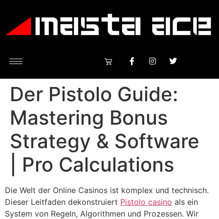
Der Pistolo Guide:
Mastering Bonus
Strategy & Software
| Pro Calculations
Die Welt der Online Casinos ist komplex und technisch.
Dieser Leitfaden dekonstruiert
Pistolo casino
als ein
System von Regeln, Algorithmen und Prozessen. Wir