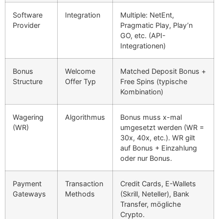
Software
Integration
Multiple: NetEnt,
Provider
Pragmatic Play, Play’n
GO, etc. (API-
Integrationen)
Bonus
Welcome
Matched Deposit Bonus +
Structure
Offer Typ
Free Spins (typische
Kombination)
Wagering
Algorithmus
Bonus muss x-mal
(WR)
umgesetzt werden (WR =
30x, 40x, etc.). WR gilt
auf Bonus + Einzahlung
oder nur Bonus.
Payment
Transaction
Credit Cards, E-Wallets
Gateways
Methods
(Skrill, Neteller), Bank
Transfer, mögliche
Crypto.