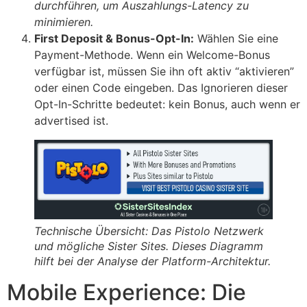
durchführen, um Auszahlungs-Latency zu
minimieren.
First Deposit & Bonus-Opt-In:
Wählen Sie eine
Payment-Methode. Wenn ein Welcome-Bonus
verfügbar ist, müssen Sie ihn oft aktiv “aktivieren”
oder einen Code eingeben. Das Ignorieren dieser
Opt-In-Schritte bedeutet: kein Bonus, auch wenn er
advertised ist.
Technische Übersicht: Das Pistolo Netzwerk
und mögliche Sister Sites. Dieses Diagramm
hilft bei der Analyse der Platform-Architektur.
Mobile Experience: Die