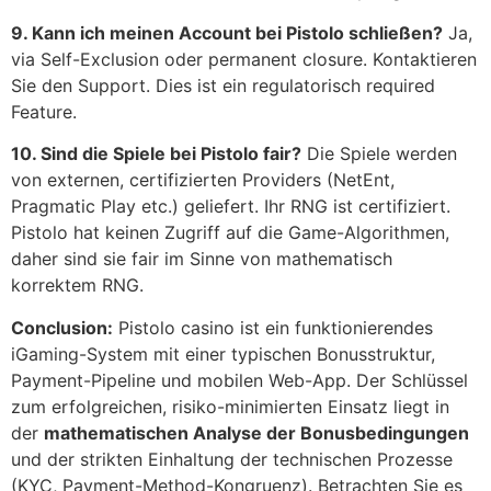
9. Kann ich meinen Account bei Pistolo schließen?
Ja,
via Self-Exclusion oder permanent closure. Kontaktieren
Sie den Support. Dies ist ein regulatorisch required
Feature.
10. Sind die Spiele bei Pistolo fair?
Die Spiele werden
von externen, certifizierten Providers (NetEnt,
Pragmatic Play etc.) geliefert. Ihr RNG ist certifiziert.
Pistolo hat keinen Zugriff auf die Game-Algorithmen,
daher sind sie fair im Sinne von mathematisch
korrektem RNG.
Conclusion:
Pistolo casino ist ein funktionierendes
iGaming-System mit einer typischen Bonusstruktur,
Payment-Pipeline und mobilen Web-App. Der Schlüssel
zum erfolgreichen, risiko-minimierten Einsatz liegt in
der
mathematischen Analyse der Bonusbedingungen
und der strikten Einhaltung der technischen Prozesse
(KYC, Payment-Method-Kongruenz). Betrachten Sie es