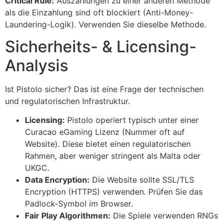
Critical Rule:
Auszahlungen zu einer anderen Methode
als die Einzahlung sind oft blockiert (Anti-Money-
Laundering-Logik). Verwenden Sie dieselbe Methode.
Sicherheits- & Licensing-
Analysis
Ist Pistolo sicher? Das ist eine Frage der technischen
und regulatorischen Infrastruktur.
Licensing:
Pistolo operiert typisch unter einer
Curacao eGaming Lizenz (Nummer oft auf
Website). Diese bietet einen regulatorischen
Rahmen, aber weniger stringent als Malta oder
UKGC.
Data Encryption:
Die Website sollte SSL/TLS
Encryption (HTTPS) verwenden. Prüfen Sie das
Padlock-Symbol im Browser.
Fair Play Algorithmen:
Die Spiele verwenden RNGs