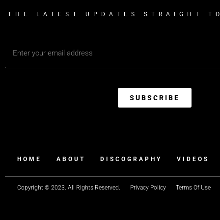
THE LATEST UPDATES STRAIGHT T
SUBSCRIBE
HOME
ABOUT
DISCOGRAPHY
VIDEOS
Copyright © 2023. All Rights Reserved.
Privacy Policy
Terms Of Use