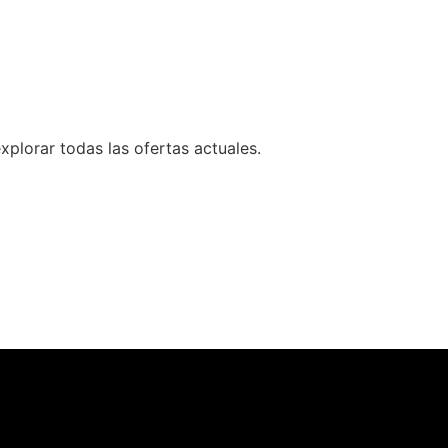
xplorar todas las ofertas actuales.