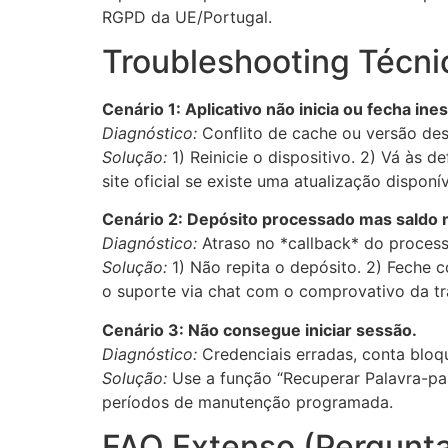
RGPD da UE/Portugal.
Troubleshooting Técni
Cenário 1: Aplicativo não inicia ou fecha i
Diagnóstico:
Conflito de cache ou versão des
Solução:
1) Reinicie o dispositivo. 2) Vá às 
site oficial se existe uma atualização disponív
Cenário 2: Depósito processado mas saldo n
Diagnóstico:
Atraso no *callback* do proces
Solução:
1) Não repita o depósito. 2) Feche c
o suporte via chat com o comprovativo da t
Cenário 3: Não consegue iniciar sessão.
Diagnóstico:
Credenciais erradas, conta blo
Solução:
Use a função “Recuperar Palavra-pass
períodos de manutenção programada.
FAQ Extenso (Pergunta