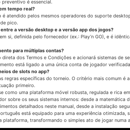
o preventivo é essencial.
 em tempo real?
app é atendido pelos mesmos operadores do suporte deskt
 de pico.
 entre a versão desktop e a versão app dos jogos?
m si, definida pelo fornecedor (ex.: Play’n GO), e é idênt
nto para múltiplas contas?
 direta dos Termos e Condições e acionará sistemas de se
ento está ligado a uma única conta de jogador verificada
eios de slots no app?
s regras específicas do torneio. O critério mais comum é 
tuação primeiro.
se como uma plataforma móvel robusta, regulada e rica em 
ador sobre os seus sistemas internos: desde a matemática 
imentos detalhados neste manual, desde a instalação segur
português está equipado para uma experiência otimizada, s
 plataforma, transformando o simples ato de jogar numa at