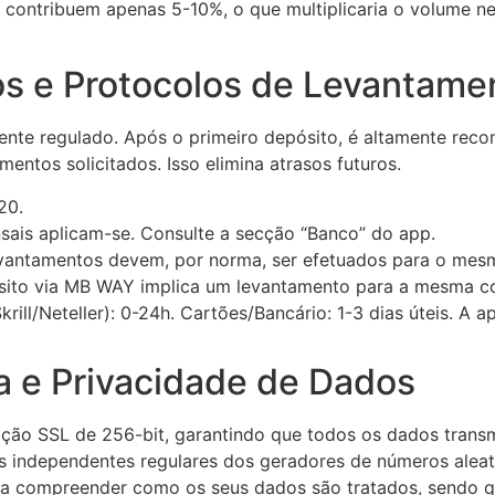
e contribuem apenas 5-10%, o que multiplicaria o volume n
s e Protocolos de Levantame
tamente regulado. Após o primeiro depósito, é altamente r
entos solicitados. Isso elimina atrasos futuros.
20.
nsais aplicam-se. Consulte a secção “Banco” do app.
vantamentos devem, por norma, ser efetuados para o mesm
ósito via MB WAY implica um levantamento para a mesma 
krill/Neteller): 0-24h. Cartões/Bancário: 1-3 dias úteis. A 
a e Privacidade de Dados
ação SSL de 256-bit, garantindo que todos os dados transmit
as independentes regulares dos geradores de números aleat
para compreender como os seus dados são tratados, sendo 