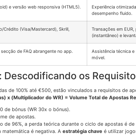
droid) e versão web responsiva (HTML5).
Experiência otimizada
desempenho fluido.
Crédito (Visa/Mastercard), Skrill,
Transações em EUR, 
(instantâneo) e leva
 e secção de FAQ abrangente no app.
Assistência técnica e
móvel.
 Descodificando os Requisito
das de 100% até €500, estão vinculados a requisitos de ap
us) x (Multiplicador do WR) = Volume Total de Apostas R
0 de bónus (WR 30x o bónus).
ume de apostas.
 de 96%, a perda teórica durante o ciclo de apostas é d
m matemática é negativa. A
estratégia chave
é utilizar jog