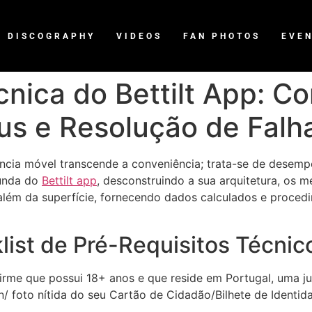
DISCOGRAPHY
VIDEOS
FAN PHOTOS
EVE
ica do Bettilt App: Co
us e Resolução de Falha
ncia móvel transcende a conveniência; trata-se de desempe
funda do
Bettilt app
, desconstruindo a sua arquitetura, os 
além da superfície, fornecendo dados calculados e proced
klist de Pré-Requisitos Técnic
rme que possui 18+ anos e que reside em Portugal, uma jur
/ foto nítida do seu Cartão de Cidadão/Bilhete de Ident