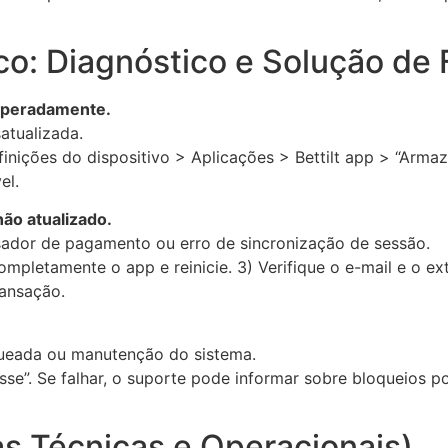
co: Diagnóstico e Solução de
nesperadamente.
atualizada.
definições do dispositivo > Aplicações > Bettilt app > “Arm
el.
ão atualizado.
sador de pagamento ou erro de sincronização de sessão.
ompletamente o app e reinicie. 3) Verifique o e-mail e o e
ransação.
queada ou manutenção do sistema.
e”. Se falhar, o suporte pode informar sobre bloqueios po
s Técnicas e Operacionais)