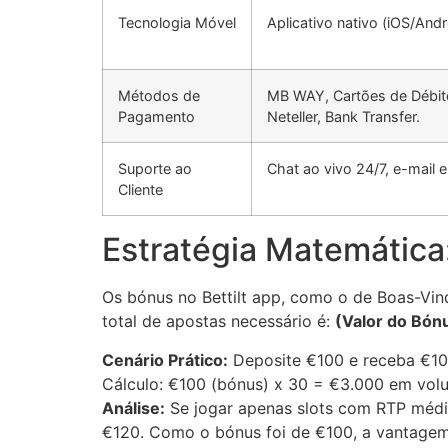
Tecnologia Móvel
Aplicativo nativo (iOS/An
Métodos de
MB WAY, Cartões de Débito/
Pagamento
Neteller, Bank Transfer.
Suporte ao
Chat ao vivo 24/7, e-mail
Cliente
Estratégia Matemática:
Os bónus no Bettilt app, como o de Boas-Vin
total de apostas necessário é:
(Valor do Bón
Cenário Prático:
Deposite €100 e receba €10
Cálculo: €100 (bónus) x 30 = €3.000 em vol
Análise:
Se jogar apenas slots com RTP médio
€120. Como o bónus foi de €100, a vantage