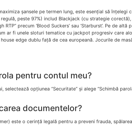
 maximiza șansele pe termen lung, este esențial să înțelegi 
 regulă, peste 97%) includ Blackjack (cu strategie corectă)
high RTP” precum ‘Blood Suckers’ sau ‘Starburst’. Pe de altă 
m ar fi unele sloturi tematice cu jackpot progresiv care alo
n house edge dublu față de cea europeană. Jocurile de masă
ola pentru contul meu?
i, selectează opțiunea “Securitate” și alege “Schimbă parola”
ficarea documentelor?
r) este o cerință legală pentru a preveni frauda, spălarea b