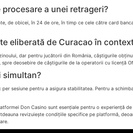
 procesare a unei retrageri?
e, de obicei, în 24 de ore, în timp ce cele către card bancar
te eliberată de Curacao în contex
inoului, dar pentru jucătorii din România, câștigurile obținu
e, spre deosebire de câștigurile de la operatorii cu licență 
i simultan?
per sesiune pentru a asigura stabilitatea. Pentru a schimba 
platformei Don Casino sunt esențiale pentru o experiență de 
tdeauna revizuiește condițiile specifice pe platformă, deo
iare.