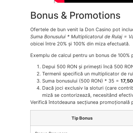
Bonus & Promotions
Ofertele de bun venit la Don Casino pot includ
Suma Bonusului * Multiplicatorul de Rulaj = V
obicei între 20% și 100% din miza efectuată.
Exemplu de calcul pentru un bonus de 100% 
Depui 500 RON și primești încă 500 RON 
Termenii specifică un multiplicator de r
Suma bonusului (500 RON) * 35 =
17,5
Dacă joci exclusiv la sloturi (care cont
miză se contorizează, necesitând efecti
Verifică întotdeauna secțiunea promoțională p
Tip Bonus