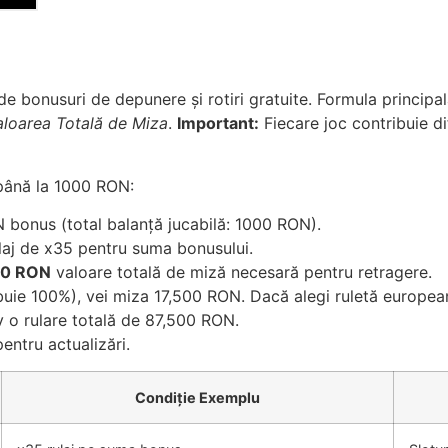
e bonusuri de depunere și rotiri gratuite. Formula principal
aloarea Totală de Miza
.
Important:
Fiecare joc contribuie dif
până la 1000 RON:
bonus (total balanță jucabilă: 1000 RON).
ulaj de x35 pentru suma bonusului.
00 RON
valoare totală de miză necesară pentru retragere.
ribuie 100%), vei miza 17,500 RON. Dacă alegi ruletă europe
v o rulare totală de 87,500 RON.
entru actualizări.
Condiție Exemplu