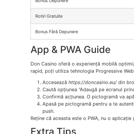
Bonus Depunere
Rotiri Gratuite
Bonus Fără Depunere
App & PWA Guide
Don Casino oferă o experiență mobilă optimiz
rapid, poți utiliza tehnologia Progressive We
Accesează
https://doncasino.eu/
din bro
Caută opțiunea “Adaugă pe ecranul princi
Confirmă acțiunea. O pictogramă va apăre
Apasă pe pictogramă pentru a te autentifi
push.
Reține că aceasta este o PWA, nu o aplicație 
Extra Tips