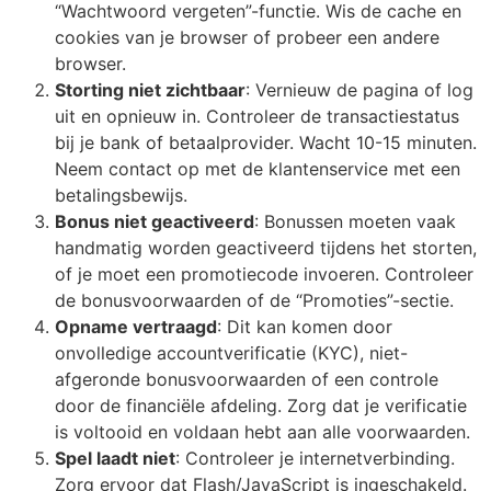
“Wachtwoord vergeten”-functie. Wis de cache en
cookies van je browser of probeer een andere
browser.
Storting niet zichtbaar
: Vernieuw de pagina of log
uit en opnieuw in. Controleer de transactiestatus
bij je bank of betaalprovider. Wacht 10-15 minuten.
Neem contact op met de klantenservice met een
betalingsbewijs.
Bonus niet geactiveerd
: Bonussen moeten vaak
handmatig worden geactiveerd tijdens het storten,
of je moet een promotiecode invoeren. Controleer
de bonusvoorwaarden of de “Promoties”-sectie.
Opname vertraagd
: Dit kan komen door
onvolledige accountverificatie (KYC), niet-
afgeronde bonusvoorwaarden of een controle
door de financiële afdeling. Zorg dat je verificatie
is voltooid en voldaan hebt aan alle voorwaarden.
Spel laadt niet
: Controleer je internetverbinding.
Zorg ervoor dat Flash/JavaScript is ingeschakeld.