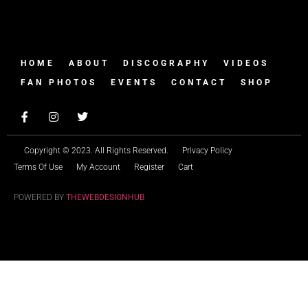
HOME
ABOUT
DISCOGRAPHY
VIDEOS
FAN PHOTOS
EVENTS
CONTACT
SHOP
Copyright © 2023. All Rights Reserved.
Privacy Policy
Terms Of Use
My Account
Register
Cart
POWERED BY
THEWEBDESIGNHUB