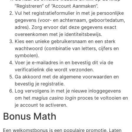
“Registreren” of “Account Aanmaken”.
Vul het registratieformulier in met je persoonlijke
gegevens (voor- en achternaam, geboortedatum,
adres). Zorg ervoor dat deze gegevens exact
overeenkomen met je identiteitsbewijs.
Kies een unieke gebruikersnaam en een sterk
wachtwoord (combinatie van letters, cijfers en
symbolen).
Voer je e-mailadres in en bevestig dit via de
verificatielink die wordt verzonden.
Ga akkoord met de algemene voorwaarden en
bevestig je registratie.
Log vervolgens in met je nieuwe inloggegevens
om het
magius casino login
proces te voltooien en
je account te activeren.
Bonus Math
Een welkomstbonus is een populaire promotie. Laten