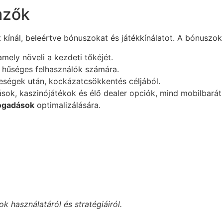
mzők
ínál, beleértve bónuszokat és játékkínálatot. A bónuszok 
mely növeli a kezdeti tőkéjét.
 hűséges felhasználók számára.
ségek után, kockázatcsökkentés céljából.
ok, kaszinójátékok és élő dealer opciók, mind mobilbarát f
ogadások
optimalizálására.
 használatáról és stratégiáiról.