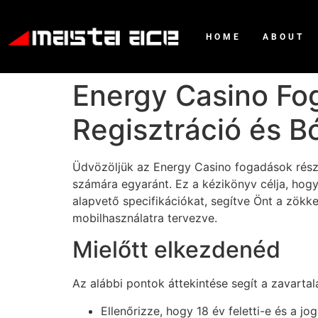
HOME
ABOUT
Energy Casino Fog
Regisztráció és B
Üdvözöljük az Energy Casino fogadások rész
számára egyaránt. Ez a kézikönyv célja, hog
alapvető specifikációkat, segítve Önt a zök
mobilhasználatra tervezve.
Mielőtt elkezdenéd
Az alábbi pontok áttekintése segít a zavarta
Ellenőrizze, hogy 18 év feletti-e és a j