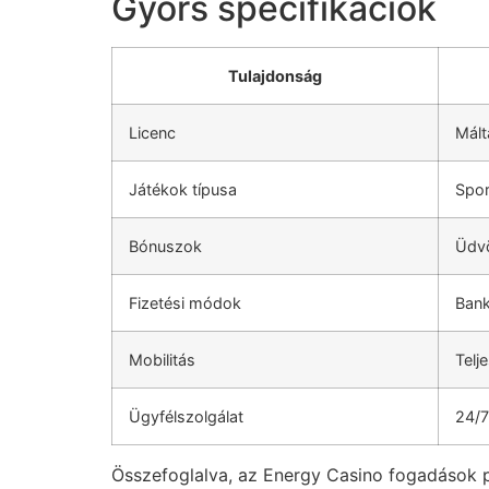
Gyors specifikációk
Tulajdonság
Licenc
Mált
Játékok típusa
Spor
Bónuszok
Üdvö
Fizetési módok
Bank
Mobilitás
Telj
Ügyfélszolgálat
24/7
Összefoglalva, az Energy Casino fogadások p