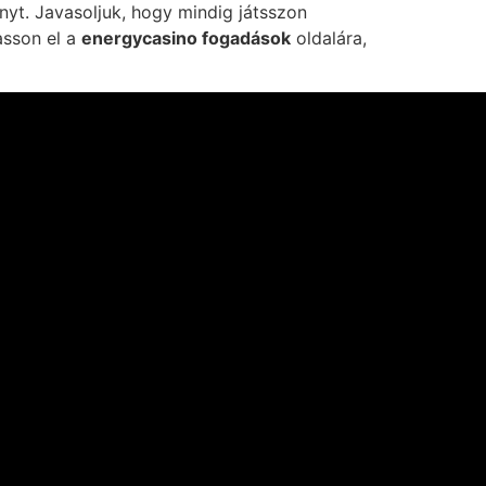
nyt. Javasoljuk, hogy mindig játsszon
asson el a
energycasino fogadások
oldalára,