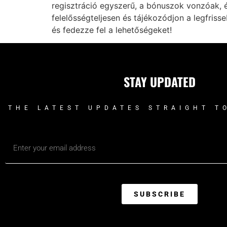
regisztráció egyszerű, a bónuszok vonzóak, é
felelősségteljesen és tájékozódjon a legfris
és fedezze fel a lehetőségeket!
STAY UPDATED
THE LATEST UPDATES STRAIGHT T
SUBSCRIBE