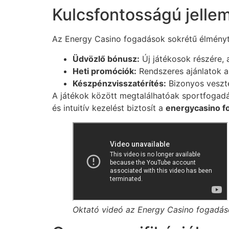
Kulcsfontosságú jelle
Az Energy Casino fogadások sokrétű élményt k
Üdvözlő bónusz:
Új játékosok részére, a
Heti promóciók:
Rendszeres ajánlatok a
Készpénzvisszatérítés:
Bizonyos veszte
A játékok között megtalálhatóak sportfogadás
és intuitív kezelést biztosít a
energycasino f
Oktató videó az Energy Casino fogadások