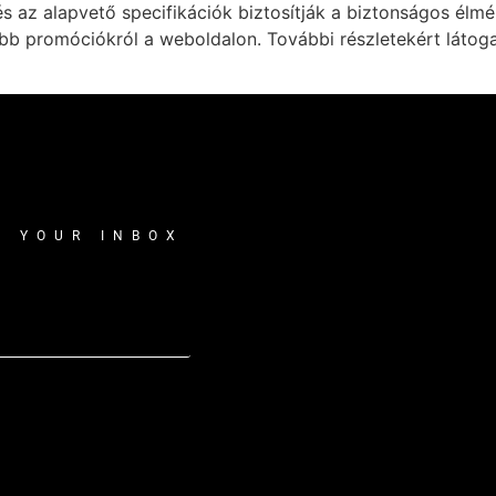
s az alapvető specifikációk biztosítják a biztonságos élmé
sebb promóciókról a weboldalon. További részletekért látog
O YOUR INBOX