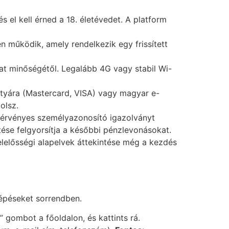
s el kell érned a 18. életévedet. A platform
n működik, amely rendelkezik egy frissített
lat minőségétől. Legalább 4G vagy stabil Wi-
rtyára (Mastercard, VISA) vagy magyar e-
olsz.
 érvényes személyazonosító igazolványt
tése felgyorsítja a későbbi pénzlevonásokat.
felelősségi alapelvek áttekintése még a kezdés
lépéseket sorrendben.
 gombot a főoldalon, és kattints rá.