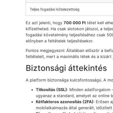
Teljes fogadási kötelezettség
Ez azt jelenti, hogy
700 000 Ft
tétet kell el
kifizetheted. Ha csak slotokon játszol, a tel
fogadási követelmény teljesítéséhez csak 500
előnyben a feltételek teljesítésekor.
Fontos megjegyezni: Általában először a befi
feltételeit, mert a maximális tétek és a kizárt
Biztonsági áttekintés
A platform biztonsága kulcsfontosságú. A mo
Titkosítás (SSL)
: Minden adatforgalom –
ugyanaz a standard, amelyet az online b
Kétfaktoros azonosítás (2FA)
: Erősen 
mobilalkalmazás által generált, időzítet