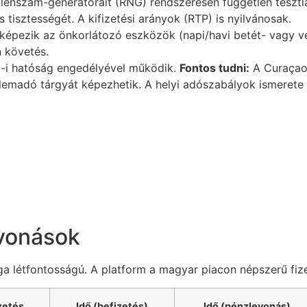
etlenszám-generátorait (RNG) rendszeresen független tesztl
 tisztességét. A kifizetési arányok (RTP) is nyilvánosak.
t képezik az önkorlátozó eszközök (napi/havi betét- vagy ve
n követés.
o-i hatóság engedélyével működik.
Fontos tudni:
A Curaçao-
adó tárgyát képezhetik. A helyi adószabályok ismerete a
evonások
 létfontosságú. A platform a magyar piacon népszerű fiz
zetés
Idő (befizetés)
Idő (pénzlevonás)