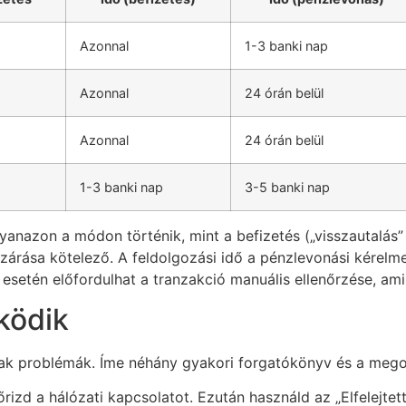
Azonnal
1-3 banki nap
Azonnal
24 órán belül
Azonnal
24 órán belül
1-3 banki nap
3-5 banki nap
azon a módon történik, mint a befizetés („visszautalás” e
rása kötelező. A feldolgozási idő a pénzlevonási kérelme
setén előfordulhat a tranzakció manuális ellenőrzése, ami
ködik
nak problémák. Íme néhány gyakori forgatókönyv és a mego
nőrizd a hálózati kapcsolatot. Ezután használd az „Elfelejte