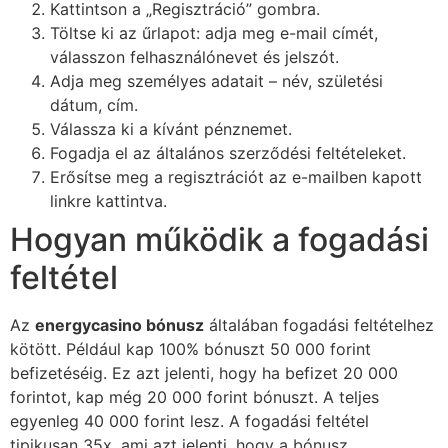
Kattintson a „Regisztráció” gombra.
Töltse ki az űrlapot: adja meg e-mail címét,
válasszon felhasználónevet és jelszót.
Adja meg személyes adatait – név, születési
dátum, cím.
Válassza ki a kívánt pénznemet.
Fogadja el az általános szerződési feltételeket.
Erősítse meg a regisztrációt az e-mailben kapott
linkre kattintva.
Hogyan működik a fogadási
feltétel
Az
energycasino bónusz
általában fogadási feltételhez
kötött. Például kap 100% bónuszt 50 000 forint
befizetéséig. Ez azt jelenti, hogy ha befizet 20 000
forintot, kap még 20 000 forint bónuszt. A teljes
egyenleg 40 000 forint lesz. A fogadási feltétel
tipikusan 35x, ami azt jelenti, hogy a bónusz