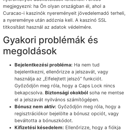
megjegyezni: ha Ön olyan országban él, ahol a
Curacao-i kaszinók nyereményeit jövedelemadó terheli,
a nyereménye után adóznia kell. A kaszinó SSL
titkosítást használ az adatok védelmére.
Gyakori problémák és
megoldások
Bejelentkezési probléma:
Ha nem tud
bejelentkezni, ellenőrizze a jelszavát, vagy
használja az „Elfelejtett jelszó” funkciót.
Győződjön meg róla, hogy a Caps Lock nincs
bekapcsolva.
Biztonsági okokból
soha ne mentse
el a jelszavát nyilvános számítógépen.
Bónusz nem aktív:
Győződjön meg róla, hogy a
regisztrációkor bejelölte a bónusz opciót, vagy
beváltotta a bónuszkódot.
Kifizetési késedelem:
Ellenőrizze, hogy a fiókja