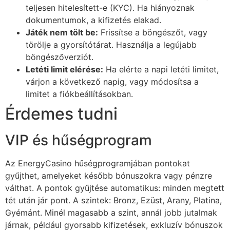
teljesen hitelesített-e (KYC). Ha hiányoznak
dokumentumok, a kifizetés elakad.
Játék nem tölt be:
Frissítse a böngészőt, vagy
törölje a gyorsítótárat. Használja a legújabb
böngészőverziót.
Letéti limit elérése:
Ha elérte a napi letéti limitet,
várjon a következő napig, vagy módosítsa a
limitet a fiókbeállításokban.
Érdemes tudni
VIP és hűségprogram
Az EnergyCasino hűségprogramjában pontokat
gyűjthet, amelyeket később bónuszokra vagy pénzre
válthat. A pontok gyűjtése automatikus: minden megtett
tét után jár pont. A szintek: Bronz, Ezüst, Arany, Platina,
Gyémánt. Minél magasabb a szint, annál jobb jutalmak
járnak, például gyorsabb kifizetések, exkluzív bónuszok