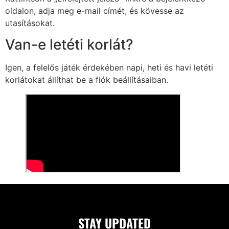
oldalon, adja meg e-mail címét, és kövesse az
utasításokat.
Van-e letéti korlát?
Igen, a felelős játék érdekében napi, heti és havi letéti
korlátokat állíthat be a fiók beállításaiban.
STAY UPDATED