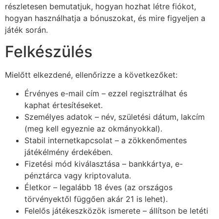
részletesen bemutatjuk, hogyan hozhat létre fiókot,
hogyan használhatja a bónuszokat, és mire figyeljen a
játék során.
Felkészülés
Mielőtt elkezdené, ellenőrizze a következőket:
Érvényes e-mail cím – ezzel regisztrálhat és
kaphat értesítéseket.
Személyes adatok – név, születési dátum, lakcím
(meg kell egyeznie az okmányokkal).
Stabil internetkapcsolat – a zökkenőmentes
játékélmény érdekében.
Fizetési mód kiválasztása – bankkártya, e-
pénztárca vagy kriptovaluta.
Életkor – legalább 18 éves (az országos
törvényektől függően akár 21 is lehet).
Felelős játékeszközök ismerete – állítson be letéti