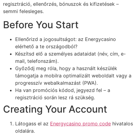
regisztráció, ellenőrzés, bónuszok és kifizetések –
semmi felesleges.
Before You Start
Ellenőrizd a jogosultságot: az Energycasino
elérhető a te országodból?
Készítsd elő a személyes adataidat (név, cím, e-
mail, telefonszám).
Győződj meg róla, hogy a használt készülék
támogatja a mobilra optimalizált weboldalt vagy a
progresszív webalkalmazást (PWA).
Ha van promóciós kódod, jegyezd fel – a
regisztráció során lesz rá szükség.
Creating Your Account
Látogass el az
Energycasino promo code
hivatalos
oldalára.