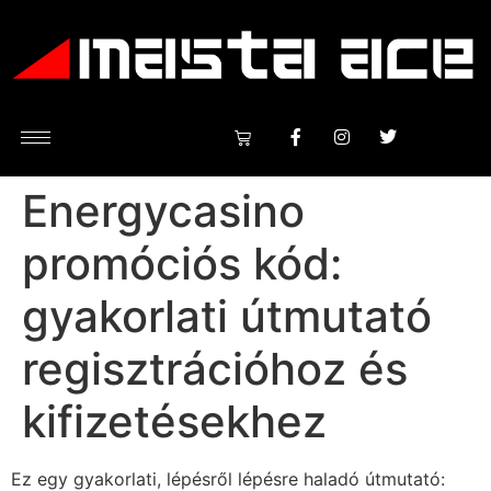
Energycasino
promóciós kód:
gyakorlati útmutató
regisztrációhoz és
kifizetésekhez
Ez egy gyakorlati, lépésről lépésre haladó útmutató: