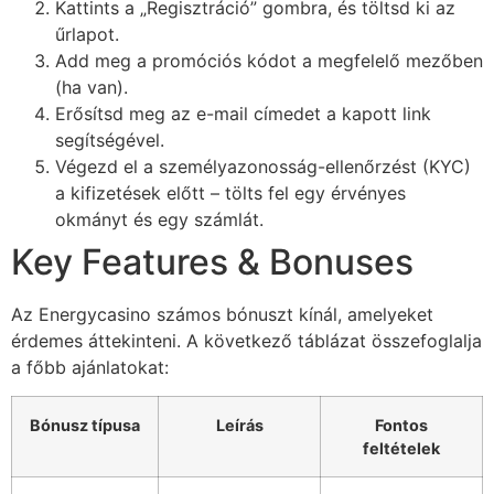
Kattints a „Regisztráció” gombra, és töltsd ki az
űrlapot.
Add meg a promóciós kódot a megfelelő mezőben
(ha van).
Erősítsd meg az e-mail címedet a kapott link
segítségével.
Végezd el a személyazonosság-ellenőrzést (KYC)
a kifizetések előtt – tölts fel egy érvényes
okmányt és egy számlát.
Key Features & Bonuses
Az Energycasino számos bónuszt kínál, amelyeket
érdemes áttekinteni. A következő táblázat összefoglalja
a főbb ajánlatokat:
Bónusz típusa
Leírás
Fontos
feltételek