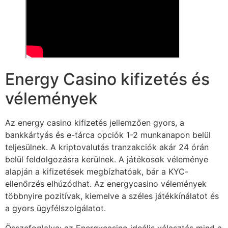
Energy Casino kifizetés és
vélemények
Az energy casino kifizetés jellemzően gyors, a
bankkártyás és e-tárca opciók 1-2 munkanapon belül
teljesülnek. A kriptovalutás tranzakciók akár 24 órán
belül feldolgozásra kerülnek. A játékosok véleménye
alapján a kifizetések megbízhatóak, bár a KYC-
ellenőrzés elhúzódhat. Az energycasino vélemények
többnyire pozitívak, kiemelve a széles játékkínálatot és
a gyors ügyfélszolgálatot.
Összefoglalva: az Energycasino ideális választás mind a