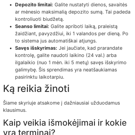
Depozito limitai:
Galite nustatyti dienos, savaitės
ar mėnesio maksimalią depozito sumą. Tai padeda
kontroliuoti biudžetą.
Seanso limitai:
Galite apriboti laiką, praleistą
žaidžiant, pavyzdžiui, iki 1 valandos per dieną. Po
to sistema jus automatiškai atjungs.
Savęs išskyrimas:
Jei jaučiate, kad prarandate
kontrolę, galite naudoti laikino (24 val.) arba
ilgalaikio (nuo 1 mėn. iki 5 metų) savęs išskyrimo
galimybę. Šis sprendimas yra neatšaukiamas
pasirinktu laikotarpiu.
Ką reikia žinoti
Šiame skyriuje atsakome į dažniausiai užduodamus
klausimus.
Kaip veikia išmokėjimai ir kokie
yra terminai?