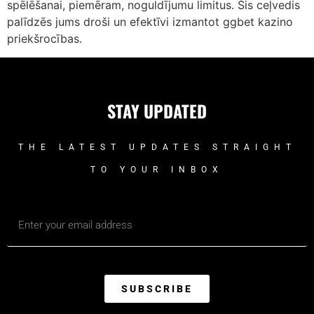
spēlēšanai, piemēram, noguldījumu limitus. Šis ceļvedis
palīdzēs jums droši un efektīvi izmantot ggbet kazino
priekšrocības.
STAY UPDATED
THE LATEST UPDATES STRAIGHT
TO YOUR INBOX
SUBSCRIBE