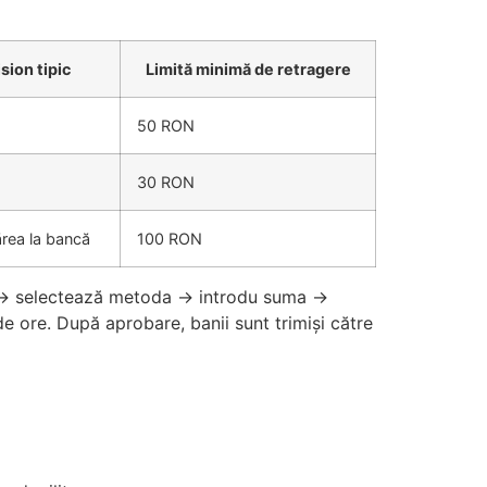
sion tipic
Limită minimă de retragere
50 RON
30 RON
rea la bancă
100 RON
e” → selectează metoda → introdu suma →
e ore. După aprobare, banii sunt trimiși către