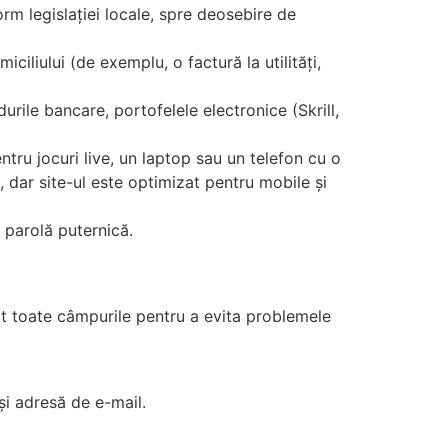
rm legislației locale, spre deosebire de
iliului (de exemplu, o factură la utilități,
rile bancare, portofelele electronice (Skrill,
ru jocuri live, un laptop sau un telefon cu o
, dar site-ul este optimizat pentru mobile și
 parolă puternică.
t toate câmpurile pentru a evita problemele
și adresă de e-mail.