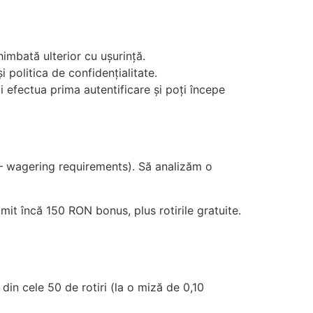
imbată ulterior cu ușurință.
i politica de confidențialitate.
i efectua prima autentificare și poți începe
 – wagering requirements). Să analizăm o
it încă 150 RON bonus, plus rotirile gratuite.
in cele 50 de rotiri (la o miză de 0,10