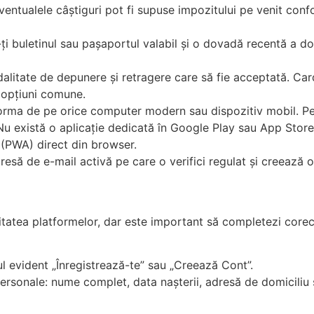
ntualele câștiguri pot fi supuse impozitului pe venit confo
i buletinul sau pașaportul valabil și o dovadă recentă a domic
litate de depunere și retragere care să fie acceptată. Cardu
t opțiuni comune.
rma de pe orice computer modern sau dispozitiv mobil. Pent
 Nu există o aplicație dedicată în Google Play sau App Store
ă (PWA) direct din browser.
esă de e-mail activă pe care o verifici regulat și creează o
tatea platformelor, dar este important să completezi corec
ul evident „Înregistrează-te” sau „Creează Cont”.
rsonale: nume complet, data nașterii, adresă de domiciliu 