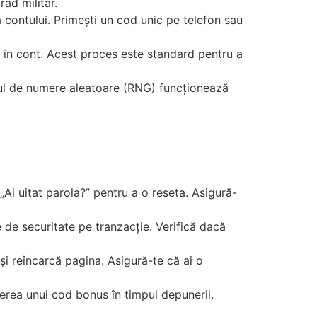
ad militar.
contului. Primești un cod unic pe telefon sau
r în cont. Acest proces este standard pentru a
rul de numere aleatoare (RNG) funcționează
Ai uitat parola?” pentru a o reseta. Asigură-
de securitate pe tranzacție. Verifică dacă
și reîncarcă pagina. Asigură-te că ai o
cerea unui cod bonus în timpul depunerii.