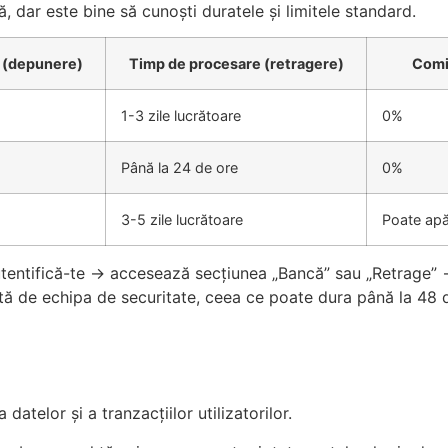
, dar este bine să cunoști duratele și limitele standard.
 (depunere)
Timp de procesare (retragere)
Comi
1-3 zile lucrătoare
0%
Până la 24 de ore
0%
3-5 zile lucrătoare
Poate apă
Autentifică-te → accesează secțiunea „Bancă” sau „Retrag
tă de echipa de securitate, ceea ce poate dura până la 48 d
datelor și a tranzacțiilor utilizatorilor.