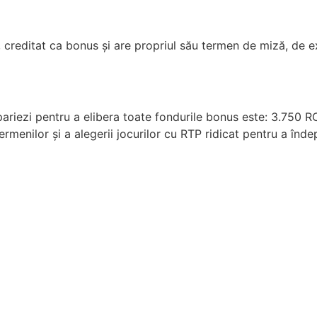
ei, creditat ca bonus și are propriul său termen de miză, de 
pariezi pentru a elibera toate fondurile bonus este: 3.750
rmenilor și a alegerii jocurilor cu RTP ridicat pentru a îndep