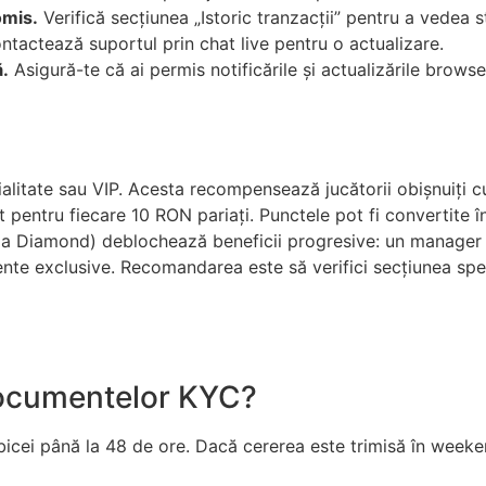
omis.
Verifică secțiunea „Istoric tranzacții” pentru a vedea s
tactează suportul prin chat live pentru o actualizare.
.
Asigură-te că ai permis notificările și actualizările browse
alitate sau VIP. Acesta recompensează jucătorii obișnuiți 
 pentru fiecare 10 RON pariați. Punctele pot fi convertite în
z la Diamond) deblochează beneficii progresive: un manager 
mente exclusive. Recomandarea este să verifici secțiunea sp
documentelor KYC?
icei până la 48 de ore. Dacă cererea este trimisă în weeke