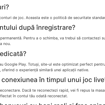
ri?
 conturi de joc. Aceasta este o politică de securitate standa
tului după înregistrare?
 permanentă. Pentru a o schimba, va trebui să contactezi sup
ia nou.
dedicată?
au Google Play. Totuși, site-ul este optimizat perfect pentru
oferind o experiență similară unei aplicații native.
conexiunea în timpul unui joc live
econectare. Dacă te reconectezi rapid, vei fi repus la masa 
reflectat în contul tău odată reconectat.