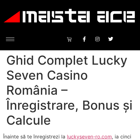
Ghid Complet Lucky
Seven Casino
România –
Înregistrare, Bonus și
Calcule
Înainte să te înregistrezi la
luckyseven-ro.com
, ia cinci