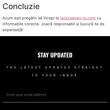
Concluzie
Acum ești pregătit să începi la
luckyseven-ro.com
cu
informațiile corecte. Joacă responsabil și bucură-te de
experiență!
STAY UPDATED
THE LATEST UPDATES STRAIGHT
TO YOUR INBOX