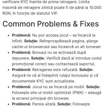
verificare KYC înainte de prima retragere. Limita
maximă de retragere zilnică poate fi de până la 10.000
RON, în funcție de statutul VIP.
Common Problems & Fixes
Problemă:
Nu pot accesa jocul – se încarcă la
infinit.
Soluție:
Reîmprospătează pagina, șterge
cache-ul browserului sau încearcă un alt browser.
Problemă:
Bonusul nu se activează după
depunere.
Soluție:
Verifică dacă ai introdus codul
promoțional corect sau contactează suportul.
Problemă:
Retragerea este refuzată.
Soluție:
Asigură-te că ai îndeplinit rulajul bonusului și că
documentele KYC sunt actualizate.
Problemă:
Jocul nu se încarcă pe mobil.
Soluție:
Folosește site-ul mobil optimizat (PWA) – adaugă
la ecranul principal din browser.
Problemă:
Parola uitată.
Soluție:
Folosește