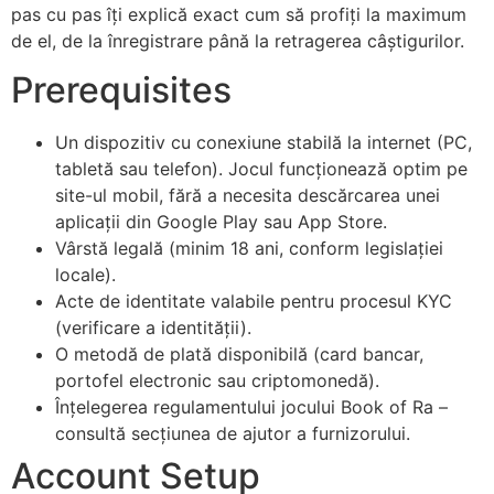
pas cu pas îți explică exact cum să profiți la maximum
de el, de la înregistrare până la retragerea câștigurilor.
Prerequisites
Un dispozitiv cu conexiune stabilă la internet (PC,
tabletă sau telefon). Jocul funcționează optim pe
site-ul mobil, fără a necesita descărcarea unei
aplicații din Google Play sau App Store.
Vârstă legală (minim 18 ani, conform legislației
locale).
Acte de identitate valabile pentru procesul KYC
(verificare a identității).
O metodă de plată disponibilă (card bancar,
portofel electronic sau criptomonedă).
Înțelegerea regulamentului jocului Book of Ra –
consultă secțiunea de ajutor a furnizorului.
Account Setup