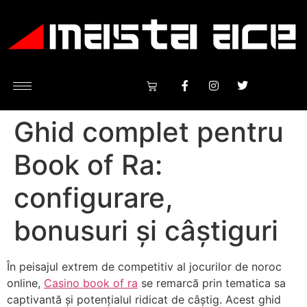
Ghid complet pentru
Book of Ra:
configurare,
bonusuri și câștiguri
În peisajul extrem de competitiv al jocurilor de noroc
online,
Casino book of ra
se remarcă prin tematica sa
captivantă și potențialul ridicat de câștig. Acest ghid