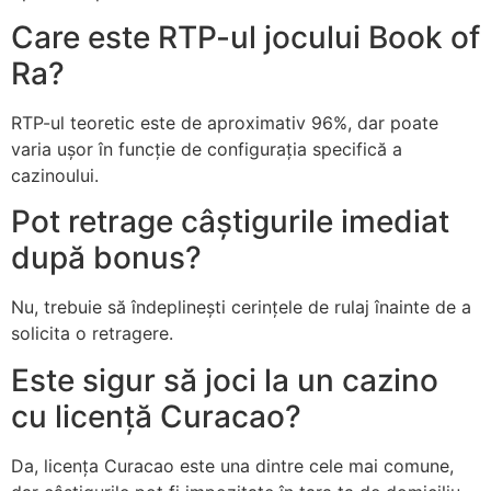
Care este RTP-ul jocului Book of
Ra?
RTP-ul teoretic este de aproximativ 96%, dar poate
varia ușor în funcție de configurația specifică a
cazinoului.
Pot retrage câștigurile imediat
după bonus?
Nu, trebuie să îndeplinești cerințele de rulaj înainte de a
solicita o retragere.
Este sigur să joci la un cazino
cu licență Curacao?
Da, licența Curacao este una dintre cele mai comune,