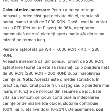
WR Total = 200 RON (bonus) x 35 = 7.000 RON.
Calculul mizei necesare:
Pentru a putea retrage
bonusul și orice câștiguri derivate din el, trebuie să
pariați suma totală de 7.000 RON. Dacă jucați la un slot
cu un RTP (Return to Player) de 96%, așteptarea
matematică este să pierdeți aproximativ 4% din suma
mizată pe termen lung.
Pierdere așteptată pe WR = 7.000 RON x 4% = 280
RON.
Aceasta înseamnă că, din bonusul primit de 200 RON,
așteptarea teoretică este să rămâneți cu o pierdere netă
de 80 RON (280 RON – 200 RON) după îndeplinirea
cerințelor.
Notă:
Aceasta este o medie statistică. În
practică, rezultatul poate fi un câștig sau o pierdere mai
mare, în funcție de norocul din sesiunea de joc. Este
vital să verificați ce jocuri contribuie la îndeplinirea
cerințelor de mizare (de obicei, sloturile contribuie
100%, iar ruleta live doar 10-20%). De asemenea,
cod