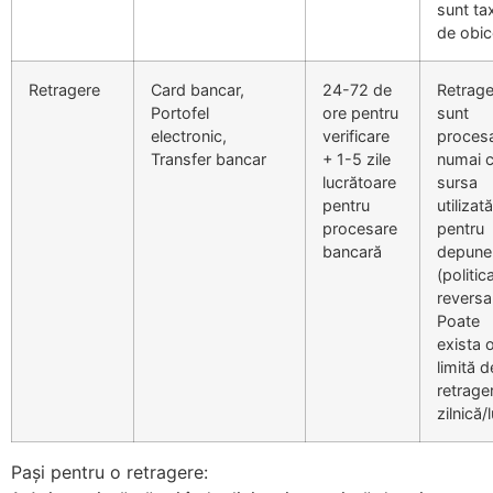
sunt ta
de obic
Retragere
Card bancar,
24-72 de
Retrage
Portofel
ore pentru
sunt
electronic,
verificare
proces
Transfer bancar
+ 1-5 zile
numai c
lucrătoare
sursa
pentru
utilizată
procesare
pentru
bancară
depune
(politic
reversa
Poate
exista 
limită d
retrage
zilnică/
Pași pentru o retragere: