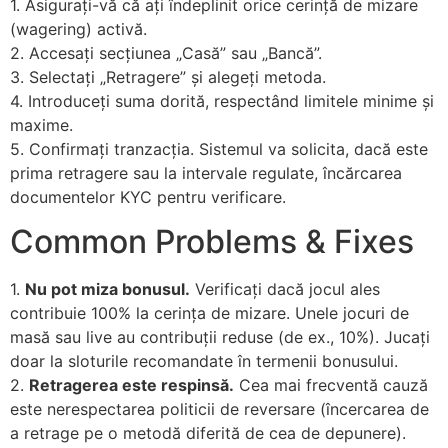
1. Asigurați-vă că ați îndeplinit orice cerință de mizare
(wagering) activă.
2. Accesați secțiunea „Casă” sau „Bancă”.
3. Selectați „Retragere” și alegeți metoda.
4. Introduceți suma dorită, respectând limitele minime și
maxime.
5. Confirmați tranzacția. Sistemul va solicita, dacă este
prima retragere sau la intervale regulate, încărcarea
documentelor KYC pentru verificare.
Common Problems & Fixes
1.
Nu pot miza bonusul.
Verificați dacă jocul ales
contribuie 100% la cerința de mizare. Unele jocuri de
masă sau live au contribuții reduse (de ex., 10%). Jucați
doar la sloturile recomandate în termenii bonusului.
2.
Retragerea este respinsă.
Cea mai frecventă cauză
este nerespectarea politicii de reversare (încercarea de
a retrage pe o metodă diferită de cea de depunere).