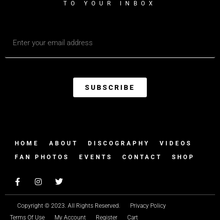
TO YOUR INBOX
SUBSCRIBE
HOME
ABOUT
DISCOGRAPHY
VIDEOS
FAN PHOTOS
EVENTS
CONTACT
SHOP
Copyright © 2023. All Rights Reserved.
Privacy Policy
Terms Of Use
My Account
Register
Cart