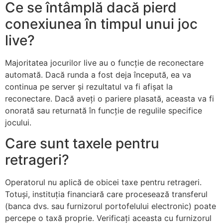
Ce se întâmplă dacă pierd
conexiunea în timpul unui joc
live?
Majoritatea jocurilor live au o funcție de reconectare
automată. Dacă runda a fost deja începută, ea va
continua pe server și rezultatul va fi afișat la
reconectare. Dacă aveți o pariere plasată, aceasta va fi
onorată sau returnată în funcție de regulile specifice
jocului.
Care sunt taxele pentru
retrageri?
Operatorul nu aplică de obicei taxe pentru retrageri.
Totuși, instituția financiară care procesează transferul
(banca dvs. sau furnizorul portofelului electronic) poate
percepe o taxă proprie. Verificați aceasta cu furnizorul