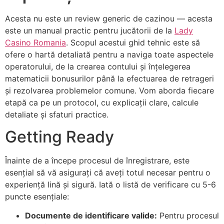
Acesta nu este un review generic de cazinou — acesta
este un manual practic pentru jucătorii de la
Lady
Casino Romania
. Scopul acestui ghid tehnic este să
ofere o hartă detaliată pentru a naviga toate aspectele
operatorului, de la crearea contului și înțelegerea
matematicii bonusurilor până la efectuarea de retrageri
și rezolvarea problemelor comune. Vom aborda fiecare
etapă ca pe un protocol, cu explicații clare, calcule
detaliate și sfaturi practice.
Getting Ready
Înainte de a începe procesul de înregistrare, este
esențial să vă asigurați că aveți totul necesar pentru o
experiență lină și sigură. Iată o listă de verificare cu 5-6
puncte esențiale:
Documente de identificare valide:
Pentru procesul