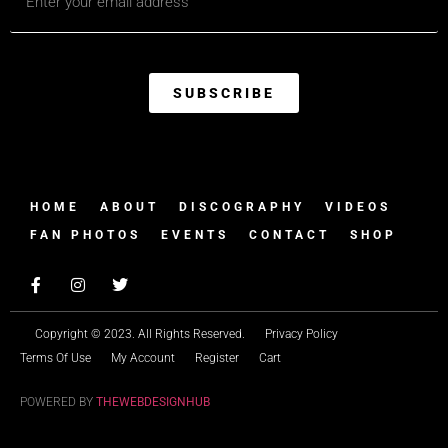
SUBSCRIBE
HOME
ABOUT
DISCOGRAPHY
VIDEOS
FAN PHOTOS
EVENTS
CONTACT
SHOP
Copyright © 2023. All Rights Reserved.
Privacy Policy
Terms Of Use
My Account
Register
Cart
POWERED BY
THEWEBDESIGNHUB