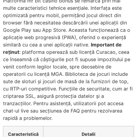
Platforma mr bit casino bonus se remarcă prin mai
multe caracteristici tehnice esențiale. Interfața este
optimizată pentru mobil, permițând jocul direct din
browser fără necesitatea descărcării unei aplicații din
Google Play sau App Store. Aceasta funcționează ca o
aplicație web progresivă (PWA), oferind o experiență
similară cu cea a unei aplicații native.
Important de
reținut
: platforma operează sub licență Curacao, ceea
ce înseamnă că câștigurile pot fi supuse impozitului pe
venit conform legilor locale, spre deosebire de
operatorii cu licență MGA. Biblioteca de jocuri include
sute de sloturi și jocuri de masă de la furnizori de top,
cu RTP-uri competitive. Funcțiile de securitate, cum ar fi
criptarea SSL, asigură protecția datelor și a
tranzacțiilor. Pentru asistență, utilizatorii pot accesa
chat-ul live sau secțiunea de FAQ pentru rezolvarea
rapidă a problemelor.
Caracteristică
Detalii