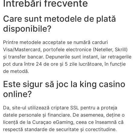
Întrebări frecvente
Care sunt metodele de plată
disponibile?
Printre metodele acceptate se numără carduri
Visa/Mastercard, portofele electronice (Neteller, Skrill)
și transfer bancar. Depunerile sunt instant, iar retragerile
pot dura între 24 de ore și 5 zile lucrătoare, în funcție
de metodă.
Este sigur să joc la king casino
online?
Da, site-ul utilizează criptare SSL pentru a proteja
datele personale și financiare. De asemenea, deține o
licență de la Curaçao eGaming, ceea ce înseamnă că
respectă standarde de securitate și corectitudine.