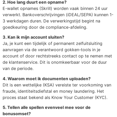
2. Hoe lang duurt een opname?
E-wallet opnames (Skrill) worden vaak binnen 24 uur
verwerkt. Bankoverschrijvingen (iDEAL/SEPA) kunnen 1-
3 werkdagen duren. De verwerkingstijd begint na
goedkeuring door de compliance-afdeling.
3. Kan ik mijn account sluiten?
Ja, je kunt een tijdelijk of permanent zelfuitsluiting
aanvragen via de verantwoord gokken-tools in je
account of door rechtstreeks contact op te nemen met
de klantenservice. Dit is onomkeerbaar voor de duur
van de periode.
4. Waarom moet ik documenten uploaden?
Dit is een wettelijke (KSA) vereiste ter voorkoming van
fraude, identiteitsdiefstal en money laundering. Het
proces staat bekend als Know Your Customer (KYC).
5. Tellen alle spellen evenveel mee voor de
bonusomset?