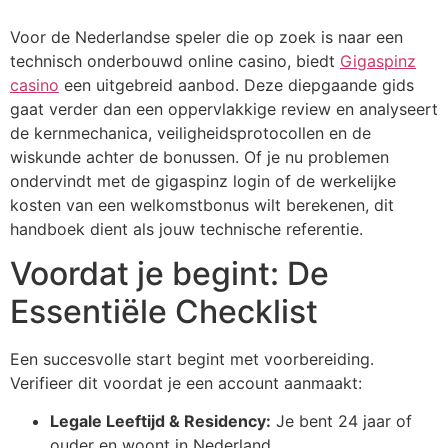
Voor de Nederlandse speler die op zoek is naar een
technisch onderbouwd online casino, biedt
Gigaspinz
casino
een uitgebreid aanbod. Deze diepgaande gids
gaat verder dan een oppervlakkige review en analyseert
de kernmechanica, veiligheidsprotocollen en de
wiskunde achter de bonussen. Of je nu problemen
ondervindt met de gigaspinz login of de werkelijke
kosten van een welkomstbonus wilt berekenen, dit
handboek dient als jouw technische referentie.
Voordat je begint: De
Essentiële Checklist
Een succesvolle start begint met voorbereiding.
Verifieer dit voordat je een account aanmaakt:
Legale Leeftijd & Residency:
Je bent 24 jaar of
ouder en woont in Nederland.