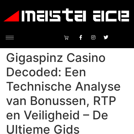
Gigaspinz Casino
Decoded: Een
Technische Analyse
van Bonussen, RTP
en Veiligheid – De
Ultieme Gids