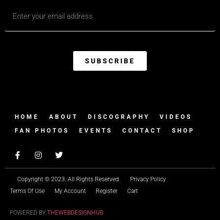
SUBSCRIBE
HOME
ABOUT
DISCOGRAPHY
VIDEOS
FAN PHOTOS
EVENTS
CONTACT
SHOP
Copyright © 2023. All Rights Reserved.
Privacy Policy
Terms Of Use
My Account
Register
Cart
POWERED BY
THEWEBDESIGNHUB