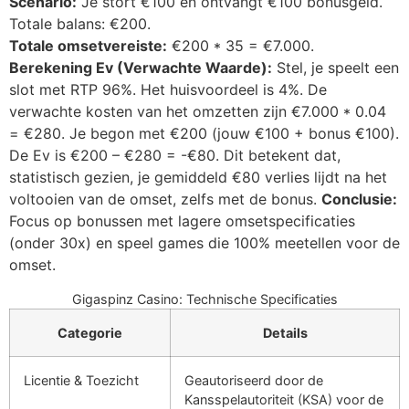
Scenario:
Je stort €100 en ontvangt €100 bonusgeld.
Totale balans: €200.
Totale omsetvereiste:
€200 * 35 = €7.000.
Berekening Ev (Verwachte Waarde):
Stel, je speelt een
slot met RTP 96%. Het huisvoordeel is 4%. De
verwachte kosten van het omzetten zijn €7.000 * 0.04
= €280. Je begon met €200 (jouw €100 + bonus €100).
De Ev is €200 – €280 = -€80. Dit betekent dat,
statistisch gezien, je gemiddeld €80 verlies lijdt na het
voltooien van de omset, zelfs met de bonus.
Conclusie:
Focus op bonussen met lagere omsetspecificaties
(onder 30x) en speel games die 100% meetellen voor de
omset.
Gigaspinz Casino: Technische Specificaties
Categorie
Details
Licentie & Toezicht
Geautoriseerd door de
Kansspelautoriteit (KSA) voor de