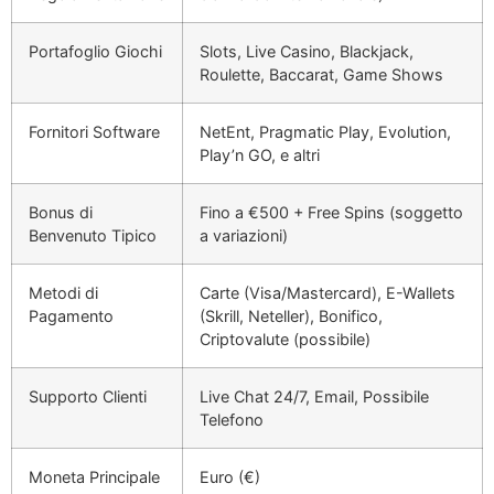
Portafoglio Giochi
Slots, Live Casino, Blackjack,
Roulette, Baccarat, Game Shows
Fornitori Software
NetEnt, Pragmatic Play, Evolution,
Play’n GO, e altri
Bonus di
Fino a €500 + Free Spins (soggetto
Benvenuto Tipico
a variazioni)
Metodi di
Carte (Visa/Mastercard), E-Wallets
Pagamento
(Skrill, Neteller), Bonifico,
Criptovalute (possibile)
Supporto Clienti
Live Chat 24/7, Email, Possibile
Telefono
Moneta Principale
Euro (€)