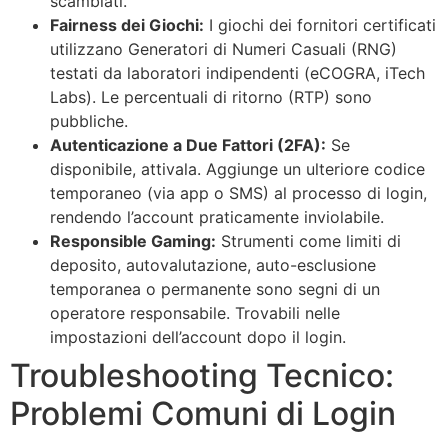
scambiati.
Fairness dei Giochi:
I giochi dei fornitori certificati
utilizzano Generatori di Numeri Casuali (RNG)
testati da laboratori indipendenti (eCOGRA, iTech
Labs). Le percentuali di ritorno (RTP) sono
pubbliche.
Autenticazione a Due Fattori (2FA):
Se
disponibile, attivala. Aggiunge un ulteriore codice
temporaneo (via app o SMS) al processo di login,
rendendo l’account praticamente inviolabile.
Responsible Gaming:
Strumenti come limiti di
deposito, autovalutazione, auto-esclusione
temporanea o permanente sono segni di un
operatore responsabile. Trovabili nelle
impostazioni dell’account dopo il login.
Troubleshooting Tecnico:
Problemi Comuni di Login