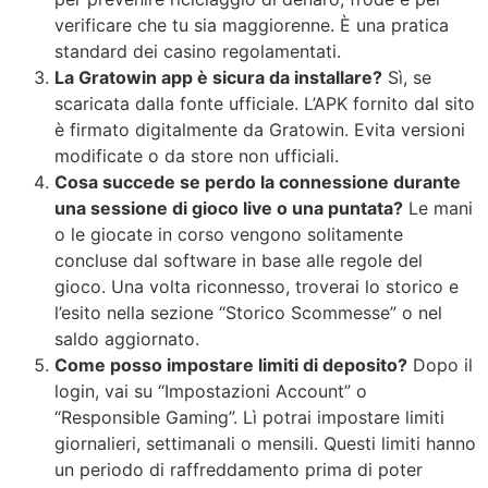
verificare che tu sia maggiorenne. È una pratica
standard dei casino regolamentati.
La Gratowin app è sicura da installare?
Sì, se
scaricata dalla fonte ufficiale. L’APK fornito dal sito
è firmato digitalmente da Gratowin. Evita versioni
modificate o da store non ufficiali.
Cosa succede se perdo la connessione durante
una sessione di gioco live o una puntata?
Le mani
o le giocate in corso vengono solitamente
concluse dal software in base alle regole del
gioco. Una volta riconnesso, troverai lo storico e
l’esito nella sezione “Storico Scommesse” o nel
saldo aggiornato.
Come posso impostare limiti di deposito?
Dopo il
login, vai su “Impostazioni Account” o
“Responsible Gaming”. Lì potrai impostare limiti
giornalieri, settimanali o mensili. Questi limiti hanno
un periodo di raffreddamento prima di poter