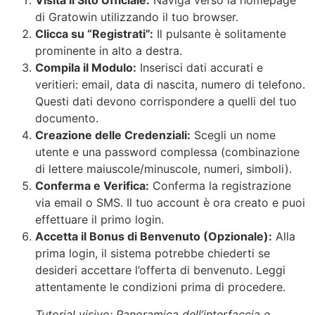
di Gratowin utilizzando il tuo browser.
Clicca su “Registrati”:
Il pulsante è solitamente
prominente in alto a destra.
Compila il Modulo:
Inserisci dati accurati e
veritieri: email, data di nascita, numero di telefono.
Questi dati devono corrispondere a quelli del tuo
documento.
Creazione delle Credenziali:
Scegli un nome
utente e una password complessa (combinazione
di lettere maiuscole/minuscole, numeri, simboli).
Conferma e Verifica:
Conferma la registrazione
via email o SMS. Il tuo account è ora creato e puoi
effettuare il primo login.
Accetta il Bonus di Benvenuto (Opzionale):
Alla
prima login, il sistema potrebbe chiederti se
desideri accettare l’offerta di benvenuto. Leggi
attentamente le condizioni prima di procedere.
Tutorial visivo: Panoramica dell’interfaccia e