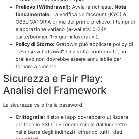
Prelievo (Withdrawal):
Avvia la richiesta.
Nota
fondamentale:
La verifica dell’account (KYC) è
OBBLIGATORIA prima del primo prelievo. I tempi di
elaborazione variano (e-wallets: 0-24h,
carte/bonifici: 1-5 giorni lavorativi).
Policy di Storno:
Gratowin può applicare policy di
“reverse withdrawal”. Una volta confermato, un
prelievo non dovrebbe essere annullabile per
tornare a giocare.
Sicurezza e Fair Play:
Analisi del Framework
La sicurezza va oltre la password.
Crittografia:
Il sito e l’app dovrebbero utilizzare
protocollo SSL/TLS (riconoscibile dal lucchetto
nella barra degli indirizzi), cifrando tutti i dati