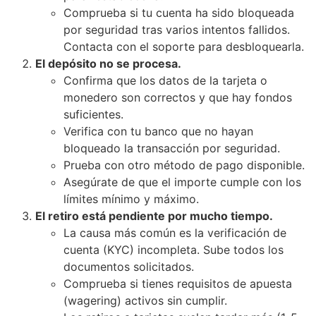
Comprueba si tu cuenta ha sido bloqueada
por seguridad tras varios intentos fallidos.
Contacta con el soporte para desbloquearla.
El depósito no se procesa.
Confirma que los datos de la tarjeta o
monedero son correctos y que hay fondos
suficientes.
Verifica con tu banco que no hayan
bloqueado la transacción por seguridad.
Prueba con otro método de pago disponible.
Asegúrate de que el importe cumple con los
límites mínimo y máximo.
El retiro está pendiente por mucho tiempo.
La causa más común es la verificación de
cuenta (KYC) incompleta. Sube todos los
documentos solicitados.
Comprueba si tienes requisitos de apuesta
(wagering) activos sin cumplir.