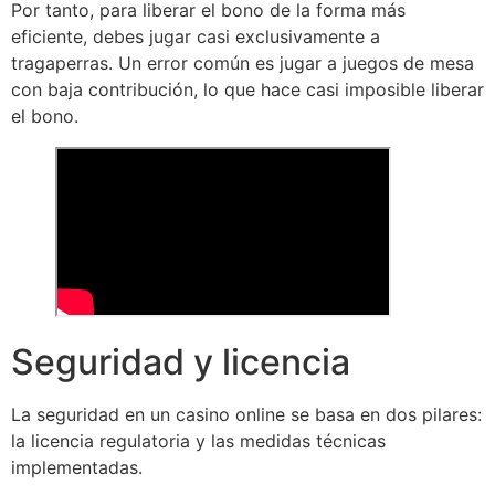
Por tanto, para liberar el bono de la forma más
eficiente, debes jugar casi exclusivamente a
tragaperras. Un error común es jugar a juegos de mesa
con baja contribución, lo que hace casi imposible liberar
el bono.
Seguridad y licencia
La seguridad en un casino online se basa en dos pilares:
la licencia regulatoria y las medidas técnicas
implementadas.