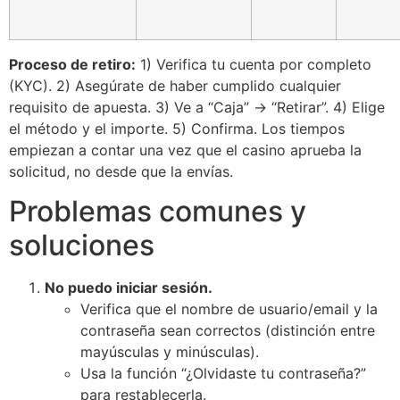
Proceso de retiro:
1) Verifica tu cuenta por completo
(KYC). 2) Asegúrate de haber cumplido cualquier
requisito de apuesta. 3) Ve a “Caja” → “Retirar”. 4) Elige
el método y el importe. 5) Confirma. Los tiempos
empiezan a contar una vez que el casino aprueba la
solicitud, no desde que la envías.
Problemas comunes y
soluciones
No puedo iniciar sesión.
Verifica que el nombre de usuario/email y la
contraseña sean correctos (distinción entre
mayúsculas y minúsculas).
Usa la función “¿Olvidaste tu contraseña?”
para restablecerla.