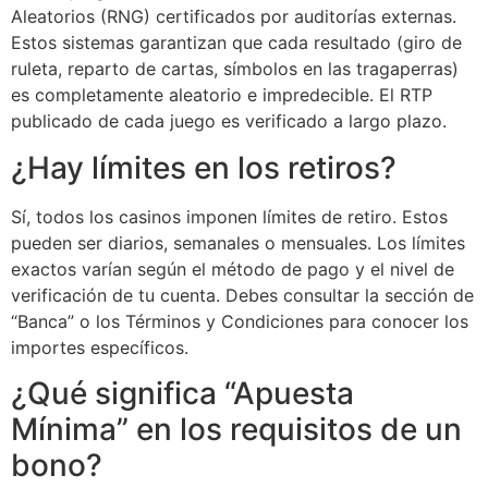
Aleatorios (RNG) certificados por auditorías externas.
Estos sistemas garantizan que cada resultado (giro de
ruleta, reparto de cartas, símbolos en las tragaperras)
es completamente aleatorio e impredecible. El RTP
publicado de cada juego es verificado a largo plazo.
¿Hay límites en los retiros?
Sí, todos los casinos imponen límites de retiro. Estos
pueden ser diarios, semanales o mensuales. Los límites
exactos varían según el método de pago y el nivel de
verificación de tu cuenta. Debes consultar la sección de
“Banca” o los Términos y Condiciones para conocer los
importes específicos.
¿Qué significa “Apuesta
Mínima” en los requisitos de un
bono?