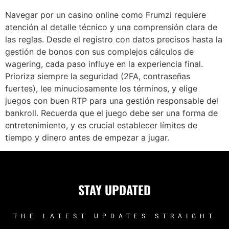
Navegar por un casino online como Frumzi requiere
atención al detalle técnico y una comprensión clara de
las reglas. Desde el registro con datos precisos hasta la
gestión de bonos con sus complejos cálculos de
wagering, cada paso influye en la experiencia final.
Prioriza siempre la seguridad (2FA, contraseñas
fuertes), lee minuciosamente los términos, y elige
juegos con buen RTP para una gestión responsable del
bankroll. Recuerda que el juego debe ser una forma de
entretenimiento, y es crucial establecer límites de
tiempo y dinero antes de empezar a jugar.
STAY UPDATED
THE LATEST UPDATES STRAIGHT