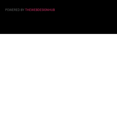
POWERED BY
THEWEBDESIGNHUB