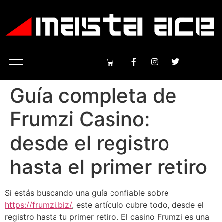
Guía completa de
Frumzi Casino:
desde el registro
hasta el primer retiro
Si estás buscando una guía confiable sobre
https://frumzi.biz/
, este artículo cubre todo, desde el
registro hasta tu primer retiro. El casino Frumzi es una