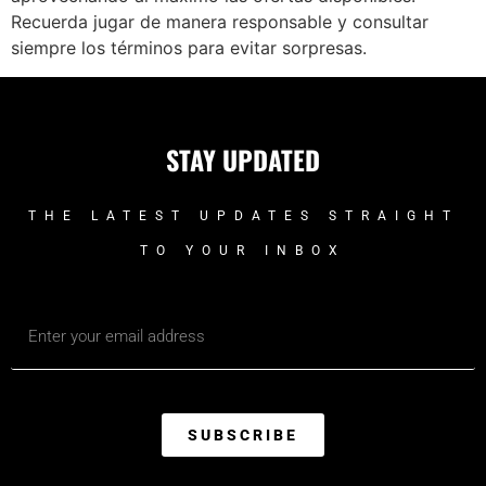
Recuerda jugar de manera responsable y consultar
siempre los términos para evitar sorpresas.
STAY UPDATED
THE LATEST UPDATES STRAIGHT
TO YOUR INBOX
SUBSCRIBE