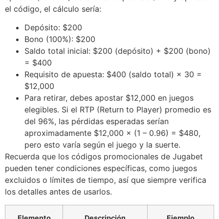
el código, el cálculo sería:
Depósito: $200
Bono (100%): $200
Saldo total inicial: $200 (depósito) + $200 (bono)
= $400
Requisito de apuesta: $400 (saldo total) × 30 =
$12,000
Para retirar, debes apostar $12,000 en juegos
elegibles. Si el RTP (Return to Player) promedio es
del 96%, las pérdidas esperadas serían
aproximadamente $12,000 × (1 – 0.96) = $480,
pero esto varía según el juego y la suerte.
Recuerda que los códigos promocionales de Jugabet
pueden tener condiciones específicas, como juegos
excluidos o límites de tiempo, así que siempre verifica
los detalles antes de usarlos.
Elemento
Descripción
Ejemplo