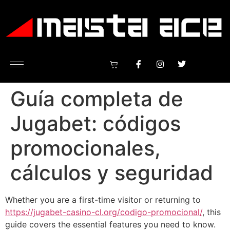
Guía completa de
Jugabet: códigos
promocionales,
cálculos y seguridad
Whether you are a first-time visitor or returning to
https://jugabet-casino-cl.org/codigo-promocional/
, this
guide covers the essential features you need to know.