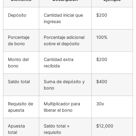
Depósito
Cantidad inicial que
$200
ingresas
Porcentaje
Porcentaje adicional
100%
de bono
sobre el depósito
Monto del
Cantidad extra
$200
bono
recibida
Saldo total
Suma de depósito y
$400
bono
Requisito de
Multiplicador para
30x
apuesta
liberar el bono
Apuesta
Saldo total ×
$12,000
total
requisito