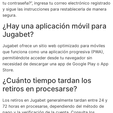
tu contraseña?”, ingresa tu correo electrónico registrado
y sigue las instrucciones para restablecerla de manera
segura.
¿Hay una aplicación móvil para
Jugabet?
Jugabet ofrece un sitio web optimizado para móviles
que funciona como una aplicación progresiva (PWA),
permitiéndote acceder desde tu navegador sin
necesidad de descargar una app de Google Play o App
Store.
¿Cuánto tiempo tardan los
retiros en procesarse?
Los retiros en Jugabet generalmente tardan entre 24 y
72 horas en procesarse, dependiendo del método de
pago y la verificación de la cuenta. Consulta los