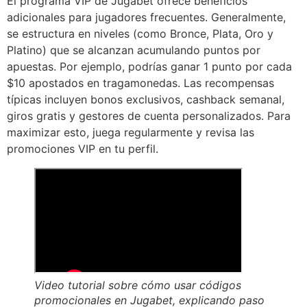
El programa VIP de Jugabet ofrece beneficios
adicionales para jugadores frecuentes. Generalmente,
se estructura en niveles (como Bronce, Plata, Oro y
Platino) que se alcanzan acumulando puntos por
apuestas. Por ejemplo, podrías ganar 1 punto por cada
$10 apostados en tragamonedas. Las recompensas
típicas incluyen bonos exclusivos, cashback semanal,
giros gratis y gestores de cuenta personalizados. Para
maximizar esto, juega regularmente y revisa las
promociones VIP en tu perfil.
Video tutorial sobre cómo usar códigos
promocionales en Jugabet, explicando paso