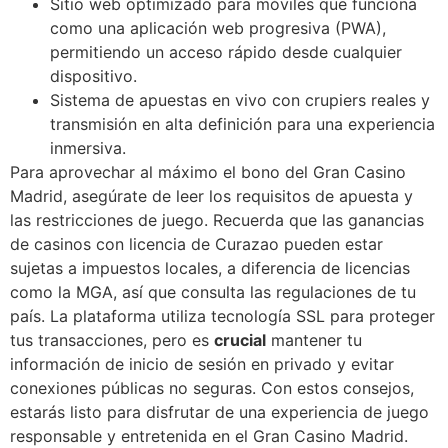
Sitio web optimizado para móviles que funciona
como una aplicación web progresiva (PWA),
permitiendo un acceso rápido desde cualquier
dispositivo.
Sistema de apuestas en vivo con crupiers reales y
transmisión en alta definición para una experiencia
inmersiva.
Para aprovechar al máximo el bono del Gran Casino
Madrid, asegúrate de leer los requisitos de apuesta y
las restricciones de juego. Recuerda que las ganancias
de casinos con licencia de Curazao pueden estar
sujetas a impuestos locales, a diferencia de licencias
como la MGA, así que consulta las regulaciones de tu
país. La plataforma utiliza tecnología SSL para proteger
tus transacciones, pero es
crucial
mantener tu
información de inicio de sesión en privado y evitar
conexiones públicas no seguras. Con estos consejos,
estarás listo para disfrutar de una experiencia de juego
responsable y entretenida en el Gran Casino Madrid.