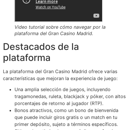
Video tutorial sobre cómo navegar por la
plataforma del Gran Casino Madrid.
Destacados de la
plataforma
La plataforma del Gran Casino Madrid ofrece varias
características que mejoran la experiencia de juego:
Una amplia selección de juegos, incluyendo
tragamonedas, ruleta, blackjack y póker, con altos
porcentajes de retorno al jugador (RTP).
Bonos atractivos, como un bono de bienvenida
que puede incluir giros gratis o un match en tu
primer depósito, sujeto a términos específicos.