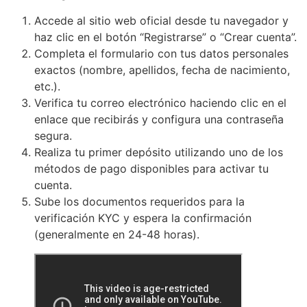
Accede al sitio web oficial desde tu navegador y
haz clic en el botón “Registrarse” o “Crear cuenta”.
Completa el formulario con tus datos personales
exactos (nombre, apellidos, fecha de nacimiento,
etc.).
Verifica tu correo electrónico haciendo clic en el
enlace que recibirás y configura una contraseña
segura.
Realiza tu primer depósito utilizando uno de los
métodos de pago disponibles para activar tu
cuenta.
Sube los documentos requeridos para la
verificación KYC y espera la confirmación
(generalmente en 24-48 horas).