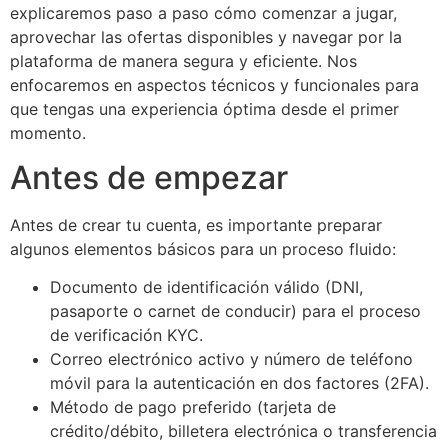
explicaremos paso a paso cómo comenzar a jugar,
aprovechar las ofertas disponibles y navegar por la
plataforma de manera segura y eficiente. Nos
enfocaremos en aspectos técnicos y funcionales para
que tengas una experiencia óptima desde el primer
momento.
Antes de empezar
Antes de crear tu cuenta, es importante preparar
algunos elementos básicos para un proceso fluido:
Documento de identificación válido (DNI,
pasaporte o carnet de conducir) para el proceso
de verificación KYC.
Correo electrónico activo y número de teléfono
móvil para la autenticación en dos factores (2FA).
Método de pago preferido (tarjeta de
crédito/débito, billetera electrónica o transferencia