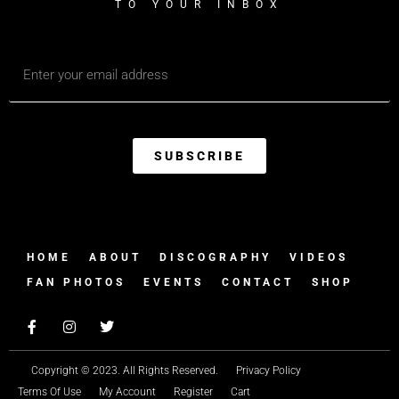
TO YOUR INBOX
SUBSCRIBE
HOME
ABOUT
DISCOGRAPHY
VIDEOS
FAN PHOTOS
EVENTS
CONTACT
SHOP
Copyright © 2023. All Rights Reserved.
Privacy Policy
Terms Of Use
My Account
Register
Cart