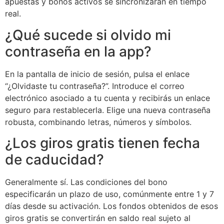
apuestas y bonos activos se sincronizarán en tiempo
real.
¿Qué sucede si olvido mi
contraseña en la app?
En la pantalla de inicio de sesión, pulsa el enlace
“¿Olvidaste tu contraseña?”. Introduce el correo
electrónico asociado a tu cuenta y recibirás un enlace
seguro para restablecerla. Elige una nueva contraseña
robusta, combinando letras, números y símbolos.
¿Los giros gratis tienen fecha
de caducidad?
Generalmente sí. Las condiciones del bono
especificarán un plazo de uso, comúnmente entre 1 y 7
días desde su activación. Los fondos obtenidos de esos
giros gratis se convertirán en saldo real sujeto al