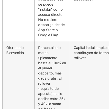
se puede
“instalar” como
acceso directo.
No requiere
descarga desde
App Store o
Google Play.
Ofertas de
Porcentaje de
Capital inicial amplia
Bienvenida
match
contribuyen de forma 
típicamente
rollover.
hasta el 100% en
el primer
depósito, más
giros gratis. El
rollover
(requisito de
apuesta) suele
oscilar entre 25x
y 40x la suma
del bono +