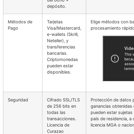
depósito.
Métodos de
Tarjetas
Elige métodos con ba
Pago
Visa/Mastercard,
procesamiento rápido
e-wallets (Skrill,
Neteller), y
transferencias
bancarias.
Criptomonedas
pueden estar
disponibles.
Seguridad
Cifrado SSL/TLS
Protección de datos 
de 256 bits en
ganancias obtenidas 
todas las
pueden estar sujetas 
transacciones.
país de residencia, a
Licencia de
licencia MGA o nacion
Curazao