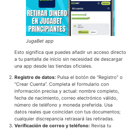
JugaBet app
Esto significa que puedes añadir un acceso directo
a tu pantalla de inicio sin necesidad de descargar
una app desde las tiendas oficiales.
Registro de datos:
Pulsa el botón de “Registro” o
“Crear Cuenta”. Completa el formulario con
información precisa y actual: nombre completo,
fecha de nacimiento, correo electrónico válido,
número de teléfono y moneda preferida. Usa
datos reales que coincidan con tus documentos;
cualquier discrepancia retrasará las retiradas.
Verificación de correo y teléfono:
Revisa tu