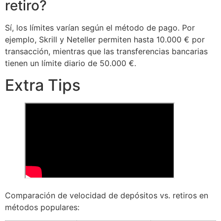
retiro?
Sí, los límites varían según el método de pago. Por
ejemplo, Skrill y Neteller permiten hasta 10.000 € por
transacción, mientras que las transferencias bancarias
tienen un límite diario de 50.000 €.
Extra Tips
Comparación de velocidad de depósitos vs. retiros en
métodos populares: