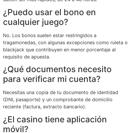
¿Puedo usar el bono en
cualquier juego?
No. Los bonos suelen estar restringidos a
tragamonedas, con algunas excepciones como ruleta o
blackjack que contribuyen en menor porcentaje al
requisito de apuesta.
¿Qué documentos necesito
para verificar mi cuenta?
Necesitas una copia de tu documento de identidad
(DNI, pasaporte) y un comprobante de domicilio
reciente (factura, extracto bancario).
¿El casino tiene aplicación
móvil?