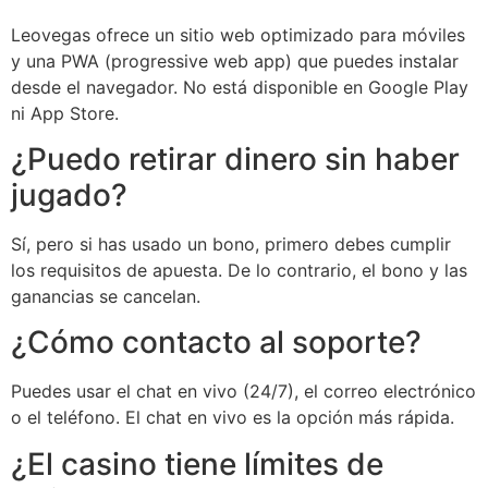
Leovegas ofrece un sitio web optimizado para móviles
y una PWA (progressive web app) que puedes instalar
desde el navegador. No está disponible en Google Play
ni App Store.
¿Puedo retirar dinero sin haber
jugado?
Sí, pero si has usado un bono, primero debes cumplir
los requisitos de apuesta. De lo contrario, el bono y las
ganancias se cancelan.
¿Cómo contacto al soporte?
Puedes usar el chat en vivo (24/7), el correo electrónico
o el teléfono. El chat en vivo es la opción más rápida.
¿El casino tiene límites de