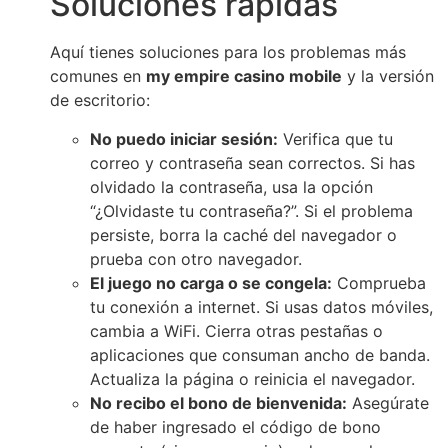
Soluciones rápidas
Aquí tienes soluciones para los problemas más
comunes en
my empire casino mobile
y la versión
de escritorio:
No puedo iniciar sesión:
Verifica que tu
correo y contraseña sean correctos. Si has
olvidado la contraseña, usa la opción
“¿Olvidaste tu contraseña?”. Si el problema
persiste, borra la caché del navegador o
prueba con otro navegador.
El juego no carga o se congela:
Comprueba
tu conexión a internet. Si usas datos móviles,
cambia a WiFi. Cierra otras pestañas o
aplicaciones que consuman ancho de banda.
Actualiza la página o reinicia el navegador.
No recibo el bono de bienvenida:
Asegúrate
de haber ingresado el código de bono