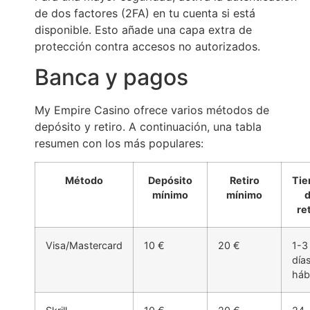
de dos factores (2FA) en tu cuenta si está
disponible. Esto añade una capa extra de
protección contra accesos no autorizados.
Banca y pagos
My Empire Casino ofrece varios métodos de
depósito y retiro. A continuación, una tabla
resumen con los más populares:
Método
Depósito
Retiro
Ti
mínimo
mínimo
re
Visa/Mastercard
10 €
20 €
1-3
día
háb