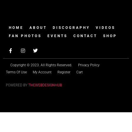
HOME
ABOUT
DISCOGRAPHY
VIDEOS
FAN PHOTOS
EVENTS
CONTACT
SHOP
Copyright © 2023. All Rights Reserved.
Privacy Policy
Terms Of Use
My Account
Register
Cart
POWERED BY
THEWEBDESIGNHUB