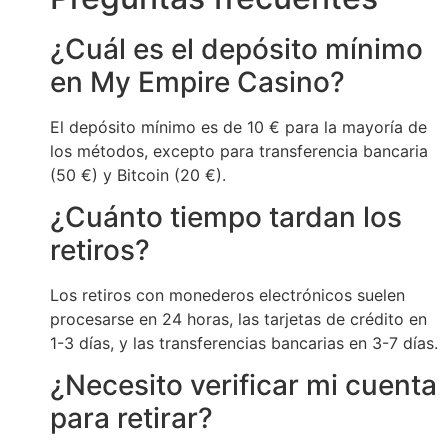
¿Cuál es el depósito mínimo
en My Empire Casino?
El depósito mínimo es de 10 € para la mayoría de
los métodos, excepto para transferencia bancaria
(50 €) y Bitcoin (20 €).
¿Cuánto tiempo tardan los
retiros?
Los retiros con monederos electrónicos suelen
procesarse en 24 horas, las tarjetas de crédito en
1-3 días, y las transferencias bancarias en 3-7 días.
¿Necesito verificar mi cuenta
para retirar?