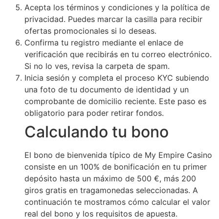
Acepta los términos y condiciones y la política de
privacidad. Puedes marcar la casilla para recibir
ofertas promocionales si lo deseas.
Confirma tu registro mediante el enlace de
verificación que recibirás en tu correo electrónico.
Si no lo ves, revisa la carpeta de spam.
Inicia sesión y completa el proceso KYC subiendo
una foto de tu documento de identidad y un
comprobante de domicilio reciente. Este paso es
obligatorio para poder retirar fondos.
Calculando tu bono
El bono de bienvenida típico de My Empire Casino
consiste en un 100% de bonificación en tu primer
depósito hasta un máximo de 500 €, más 200
giros gratis en tragamonedas seleccionadas. A
continuación te mostramos cómo calcular el valor
real del bono y los requisitos de apuesta.