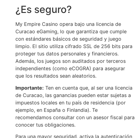
¿Es seguro?
My Empire Casino opera bajo una licencia de
Curacao eGaming, lo que garantiza que cumple
con estándares básicos de seguridad y juego
limpio. El sitio utiliza cifrado SSL de 256 bits para
proteger tus datos personales y financieros.
Además, los juegos son auditados por terceros
independientes (como eCOGRA) para asegurar
que los resultados sean aleatorios.
Importante:
Ten en cuenta que, al ser una licencia
de Curacao, las ganancias pueden estar sujetas a
impuestos locales en tu país de residencia (por
ejemplo, en España o Finlandia). Te
recomendamos consultar con un asesor fiscal para
conocer tus obligaciones.
Para una mayor seguridad, activa la autenticación