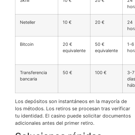
Skrill
10 €
20 €
24
hor
Neteller
10 €
20 €
24
hor
Bitcoin
20 €
50 €
1-6
equivalente
equivalente
hor
Transferencia
50 €
100 €
3-7
bancaria
día
háb
Los depósitos son instantáneos en la mayoría de
los métodos. Los retiros se procesan tras verificar
tu identidad. El casino puede solicitar documentos
adicionales antes del primer retiro.