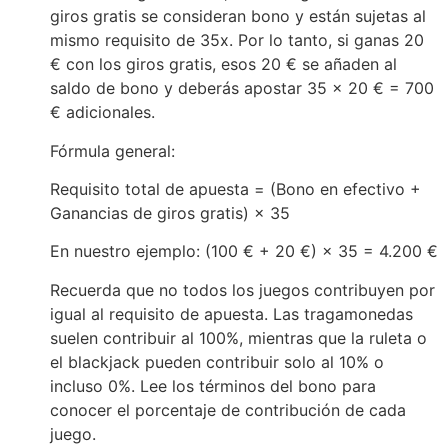
giros gratis se consideran bono y están sujetas al
mismo requisito de 35x. Por lo tanto, si ganas 20
€ con los giros gratis, esos 20 € se añaden al
saldo de bono y deberás apostar 35 x 20 € = 700
€ adicionales.
Fórmula general:
Requisito total de apuesta = (Bono en efectivo +
Ganancias de giros gratis) × 35
En nuestro ejemplo: (100 € + 20 €) × 35 = 4.200 €
Recuerda que no todos los juegos contribuyen por
igual al requisito de apuesta. Las tragamonedas
suelen contribuir al 100%, mientras que la ruleta o
el blackjack pueden contribuir solo al 10% o
incluso 0%. Lee los términos del bono para
conocer el porcentaje de contribución de cada
juego.