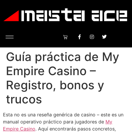
Guía práctica de My
Empire Casino –
Registro, bonos y
trucos
Esta no es una reseña genérica de casino – este es un
manual operativo práctico para jugadores de
My
Empire Casino
. Aquí encontrarás pasos concretos,