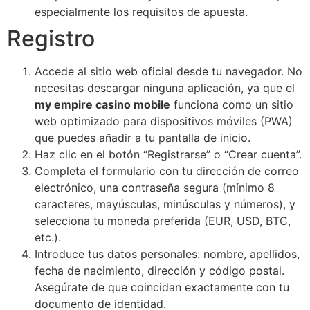
especialmente los requisitos de apuesta.
Registro
Accede al sitio web oficial desde tu navegador. No
necesitas descargar ninguna aplicación, ya que el
my empire casino mobile
funciona como un sitio
web optimizado para dispositivos móviles (PWA)
que puedes añadir a tu pantalla de inicio.
Haz clic en el botón “Registrarse” o “Crear cuenta”.
Completa el formulario con tu dirección de correo
electrónico, una contraseña segura (mínimo 8
caracteres, mayúsculas, minúsculas y números), y
selecciona tu moneda preferida (EUR, USD, BTC,
etc.).
Introduce tus datos personales: nombre, apellidos,
fecha de nacimiento, dirección y código postal.
Asegúrate de que coincidan exactamente con tu
documento de identidad.