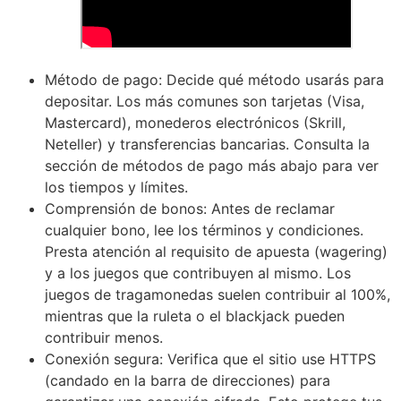
Método de pago: Decide qué método usarás para
depositar. Los más comunes son tarjetas (Visa,
Mastercard), monederos electrónicos (Skrill,
Neteller) y transferencias bancarias. Consulta la
sección de métodos de pago más abajo para ver
los tiempos y límites.
Comprensión de bonos: Antes de reclamar
cualquier bono, lee los términos y condiciones.
Presta atención al requisito de apuesta (wagering)
y a los juegos que contribuyen al mismo. Los
juegos de tragamonedas suelen contribuir al 100%,
mientras que la ruleta o el blackjack pueden
contribuir menos.
Conexión segura: Verifica que el sitio use HTTPS
(candado en la barra de direcciones) para