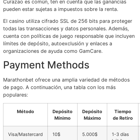
Curazao es común, ten en cuenta que las ganancias
pueden estar sujetas a impuestos sobre la renta.
El casino utiliza cifrado SSL de 256 bits para proteger
todas las transacciones y datos personales. Además,
cuenta con políticas de juego responsable que incluyen
límites de depósito, autoexclusión y enlaces a
organizaciones de ayuda como GamCare.
Payment Methods
Marathonbet ofrece una amplia variedad de métodos
de pago. A continuación, una tabla con los más
populares:
Método
Depósito
Depósito
Tiempo
Mínimo
Máximo
de Retiro
Visa/Mastercard
10$
5.000$
1-3 días