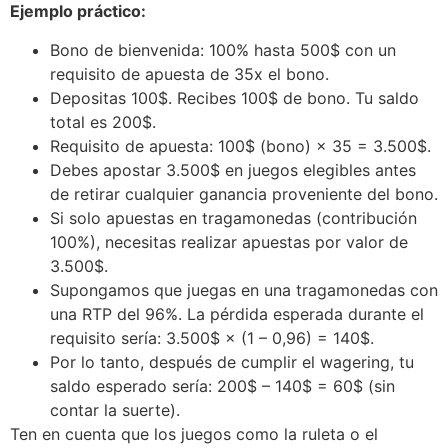
Ejemplo práctico:
Bono de bienvenida: 100% hasta 500$ con un
requisito de apuesta de 35x el bono.
Depositas 100$. Recibes 100$ de bono. Tu saldo
total es 200$.
Requisito de apuesta: 100$ (bono) × 35 = 3.500$.
Debes apostar 3.500$ en juegos elegibles antes
de retirar cualquier ganancia proveniente del bono.
Si solo apuestas en tragamonedas (contribución
100%), necesitas realizar apuestas por valor de
3.500$.
Supongamos que juegas en una tragamonedas con
una RTP del 96%. La pérdida esperada durante el
requisito sería: 3.500$ × (1 – 0,96) = 140$.
Por lo tanto, después de cumplir el wagering, tu
saldo esperado sería: 200$ – 140$ = 60$ (sin
contar la suerte).
Ten en cuenta que los juegos como la ruleta o el