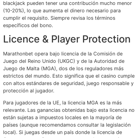
blackjack pueden tener una contribución mucho menor
(10-20%), lo que aumenta el dinero necesario para
cumplir el requisito. Siempre revisa los términos
específicos del bono.
Licence & Player Protection
Marathonbet opera bajo licencia de la Comisión de
Juego del Reino Unido (UKGC) y de la Autoridad de
Juego de Malta (MGA), dos de los reguladores más
estrictos del mundo. Esto significa que el casino cumple
con altos estándares de seguridad, juego responsable y
protección al jugador.
Para jugadores de la UE, la licencia MGA es la más
relevante. Las ganancias obtenidas bajo esta licencia no
están sujetas a impuestos locales en la mayoría de
países (aunque recomendamos consultar la legislación
local). Si juegas desde un país donde la licencia de