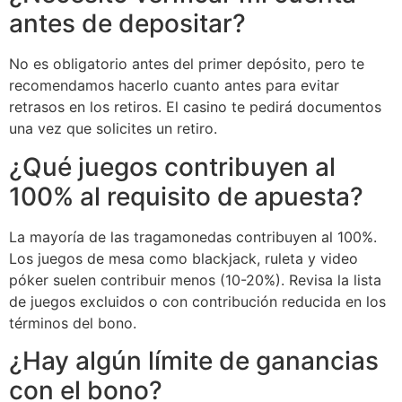
antes de depositar?
No es obligatorio antes del primer depósito, pero te
recomendamos hacerlo cuanto antes para evitar
retrasos en los retiros. El casino te pedirá documentos
una vez que solicites un retiro.
¿Qué juegos contribuyen al
100% al requisito de apuesta?
La mayoría de las tragamonedas contribuyen al 100%.
Los juegos de mesa como blackjack, ruleta y video
póker suelen contribuir menos (10-20%). Revisa la lista
de juegos excluidos o con contribución reducida en los
términos del bono.
¿Hay algún límite de ganancias
con el bono?