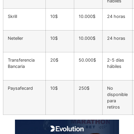
hábiles
Skrill
10$
10.000$
24 horas
Neteller
10$
10.000$
24 horas
Transferencia
20$
50.000$
2-5 días
Bancaria
hábiles
Paysafecard
10$
250$
No
disponible
para
retiros