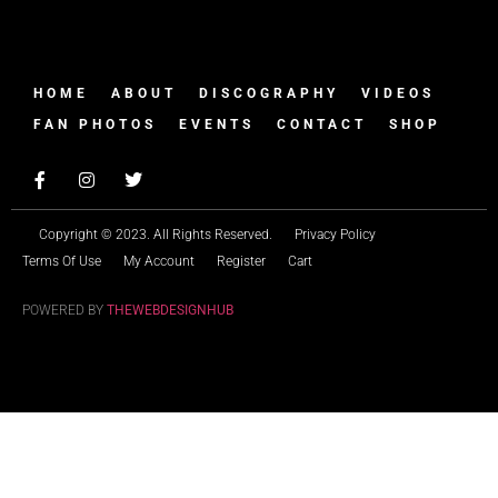
HOME
ABOUT
DISCOGRAPHY
VIDEOS
FAN PHOTOS
EVENTS
CONTACT
SHOP
Copyright © 2023. All Rights Reserved.
Privacy Policy
Terms Of Use
My Account
Register
Cart
POWERED BY
THEWEBDESIGNHUB