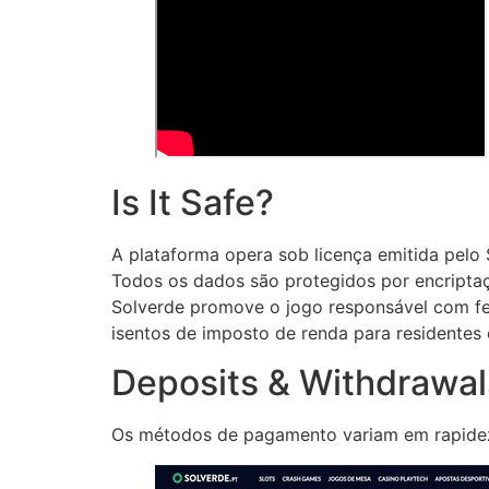
Is It Safe?
A plataforma opera sob licença emitida pelo 
Todos os dados são protegidos por encriptaç
Solverde promove o jogo responsável com fe
isentos de imposto de renda para residentes
Deposits & Withdrawal
Os métodos de pagamento variam em rapidez e