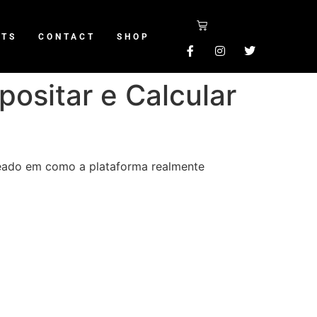
NTS
CONTACT
SHOP
positar e Calcular
aseado em como a plataforma realmente