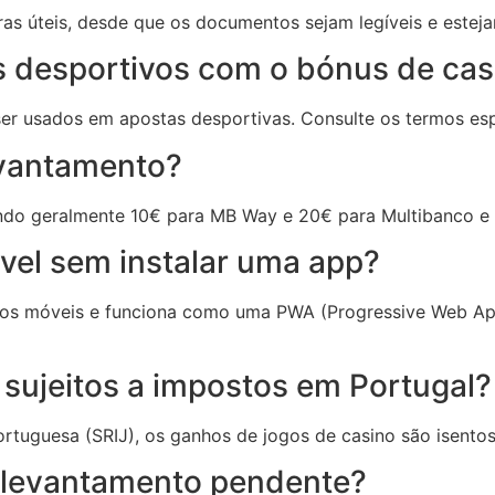
s úteis, desde que os documentos sejam legíveis e esteja
 desportivos com o bónus de cas
er usados em apostas desportivas. Consulte os termos es
evantamento?
ndo geralmente 10€ para MB Way e 20€ para Multibanco e 
óvel sem instalar uma app?
tivos móveis e funciona como uma PWA (Progressive Web A
 sujeitos a impostos em Portugal?
rtuguesa (SRIJ), os ganhos de jogos de casino são isentos
 levantamento pendente?