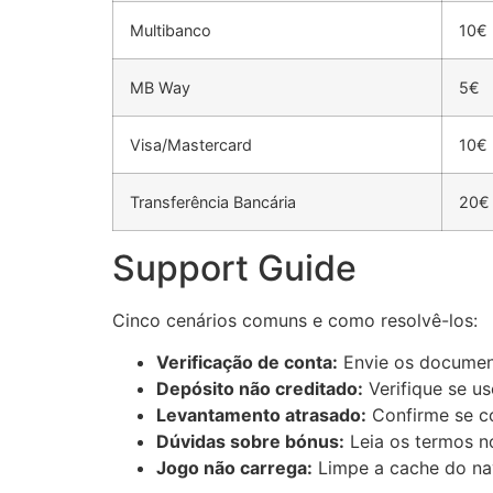
Multibanco
10€
MB Way
5€
Visa/Mastercard
10€
Transferência Bancária
20€
Support Guide
Cinco cenários comuns e como resolvê-los:
Verificação de conta:
Envie os document
Depósito não creditado:
Verifique se us
Levantamento atrasado:
Confirme se co
Dúvidas sobre bónus:
Leia os termos no
Jogo não carrega:
Limpe a cache do nav