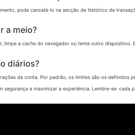
mento, pode cancelá-lo na secção de histórico de transaçõ
ar a meio?
r, limpe a cache do navegador ou tente outro dispositivo. 
o diários?
gurações da conta. Por padrão, os limites são os definidos
 segurança e maximizar a experiência. Lembre-se: cada pas