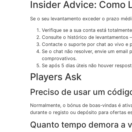
Insider Advice: Como 
Se o seu levantamento exceder o prazo médio
Verifique se a sua conta está totalment
Consulte o histórico de levantamentos
Contacte o suporte por chat ao vivo e 
Se o chat não resolver, envie um emai
comprovativos.
Se após 5 dias úteis não houver respost
Players Ask
Preciso de usar um códig
Normalmente, o bónus de boas-vindas é ativ
durante o registo ou depósito para ofertas es
Quanto tempo demora a ve