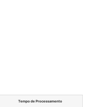
Tempo de Processamento