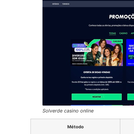
Solverde casino online
Método