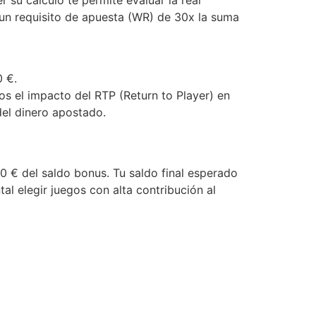
r su cálculo te permite evaluar la real
un requisito de apuesta (WR) de 30x la suma
 €.
os el impacto del RTP (Return to Player) en
del dinero apostado.
40 € del saldo bonus. Tu saldo final esperado
al elegir juegos con alta contribución al