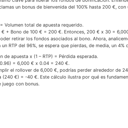
ismo clave para liberar los fondos de bonificación. Entende
clamas un bonus de bienvenida del 100% hasta 200 €, con 
 Volumen total de apuesta requerido.
 € + Bono de 100 € = 200 €. Entonces, 200 € x 30 = 6,000
oder retirar los fondos asociados al bono. Ahora, analicem
n un RTP del 96%, se espera que pierdas, de media, un 4% 
 de apuesta x (1 – RTP) = Pérdida esperada.
 0.96) = 6,000 € x 0.04 = 240 €.
mplir el rollover de 6,000 €, podrías perder alrededor de 2
a (240 €) = -40 €. Este cálculo ilustra por qué es fundament
e juego con bonus.