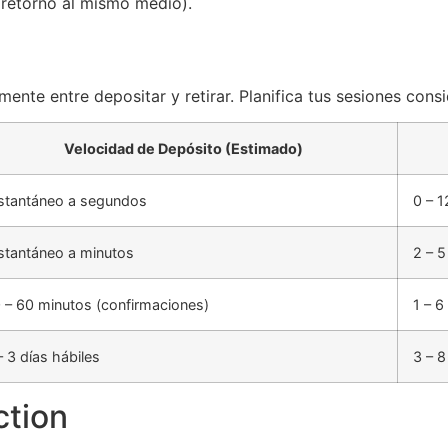
 retorno al mismo medio).
mente entre depositar y retirar. Planifica tus sesiones cons
Velocidad de Depósito (Estimado)
stantáneo a segundos
0 – 1
stantáneo a minutos
2 – 5
 – 60 minutos (confirmaciones)
1 – 6
– 3 días hábiles
3 – 8
ction