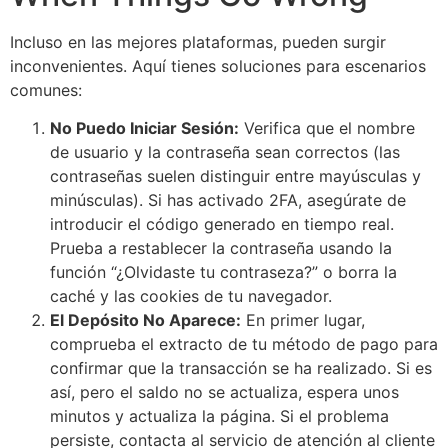
Incluso en las mejores plataformas, pueden surgir
inconvenientes. Aquí tienes soluciones para escenarios
comunes:
No Puedo Iniciar Sesión:
Verifica que el nombre
de usuario y la contraseña sean correctos (las
contraseñas suelen distinguir entre mayúsculas y
minúsculas). Si has activado 2FA, asegúrate de
introducir el código generado en tiempo real.
Prueba a restablecer la contraseña usando la
función “¿Olvidaste tu contraseza?” o borra la
caché y las cookies de tu navegador.
El Depósito No Aparece:
En primer lugar,
comprueba el extracto de tu método de pago para
confirmar que la transacción se ha realizado. Si es
así, pero el saldo no se actualiza, espera unos
minutos y actualiza la página. Si el problema
persiste, contacta al servicio de atención al cliente