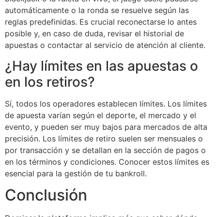
automáticamente o la ronda se resuelve según las
reglas predefinidas. Es crucial reconectarse lo antes
posible y, en caso de duda, revisar el historial de
apuestas o contactar al servicio de atención al cliente.
¿Hay límites en las apuestas o
en los retiros?
Sí, todos los operadores establecen límites. Los límites
de apuesta varían según el deporte, el mercado y el
evento, y pueden ser muy bajos para mercados de alta
precisión. Los límites de retiro suelen ser mensuales o
por transacción y se detallan en la sección de pagos o
en los términos y condiciones. Conocer estos límites es
esencial para la gestión de tu bankroll.
Conclusión