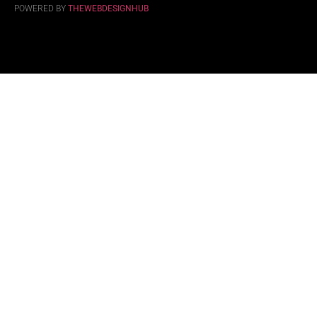
POWERED BY
THEWEBDESIGNHUB