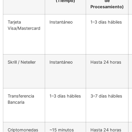
(Tiempo)
de
Procesamiento)
Tarjeta
Instantáneo
1–3 días hábiles
Visa/Mastercard
Skrill / Neteller
Instantáneo
Hasta 24 horas
Transferencia
1–3 días hábiles
3–7 días hábiles
Bancaria
Criptomonedas
~15 minutos
Hasta 24 horas