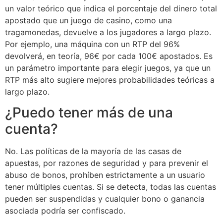
un valor teórico que indica el porcentaje del dinero total
apostado que un juego de casino, como una
tragamonedas, devuelve a los jugadores a largo plazo.
Por ejemplo, una máquina con un RTP del 96%
devolverá, en teoría, 96€ por cada 100€ apostados. Es
un parámetro importante para elegir juegos, ya que un
RTP más alto sugiere mejores probabilidades teóricas a
largo plazo.
¿Puedo tener más de una
cuenta?
No. Las políticas de la mayoría de las casas de
apuestas, por razones de seguridad y para prevenir el
abuso de bonos, prohíben estrictamente a un usuario
tener múltiples cuentas. Si se detecta, todas las cuentas
pueden ser suspendidas y cualquier bono o ganancia
asociada podría ser confiscado.