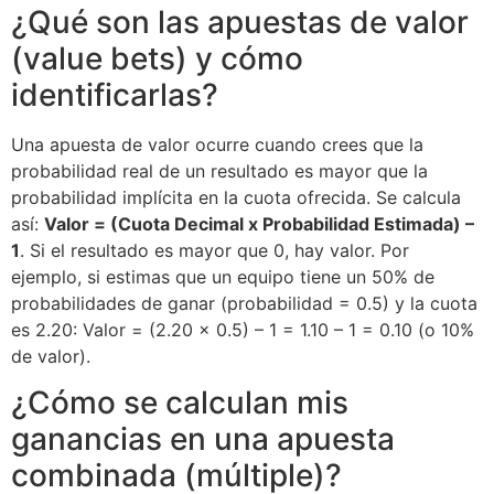
¿Qué son las apuestas de valor
(value bets) y cómo
identificarlas?
Una apuesta de valor ocurre cuando crees que la
probabilidad real de un resultado es mayor que la
probabilidad implícita en la cuota ofrecida. Se calcula
así:
Valor = (Cuota Decimal x Probabilidad Estimada) –
1
. Si el resultado es mayor que 0, hay valor. Por
ejemplo, si estimas que un equipo tiene un 50% de
probabilidades de ganar (probabilidad = 0.5) y la cuota
es 2.20: Valor = (2.20 x 0.5) – 1 = 1.10 – 1 = 0.10 (o 10%
de valor).
¿Cómo se calculan mis
ganancias en una apuesta
combinada (múltiple)?