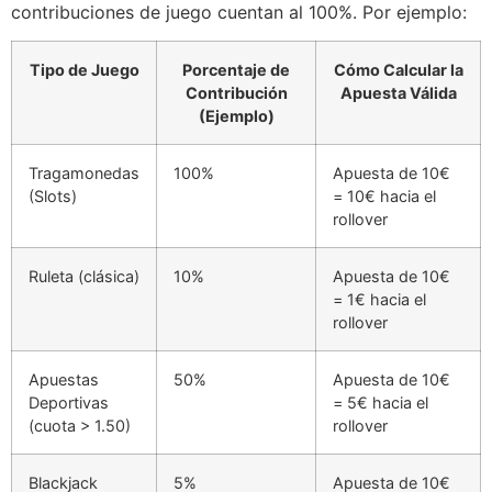
contribuciones de juego cuentan al 100%. Por ejemplo:
Tipo de Juego
Porcentaje de
Cómo Calcular la
Contribución
Apuesta Válida
(Ejemplo)
Tragamonedas
100%
Apuesta de 10€
(Slots)
= 10€ hacia el
rollover
Ruleta (clásica)
10%
Apuesta de 10€
= 1€ hacia el
rollover
Apuestas
50%
Apuesta de 10€
Deportivas
= 5€ hacia el
(cuota > 1.50)
rollover
Blackjack
5%
Apuesta de 10€