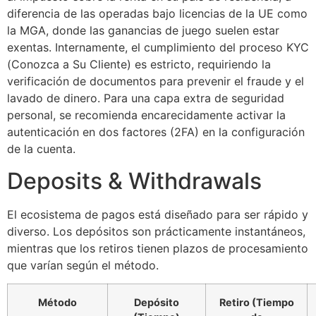
diferencia de las operadas bajo licencias de la UE como
la MGA, donde las ganancias de juego suelen estar
exentas. Internamente, el cumplimiento del proceso KYC
(Conozca a Su Cliente) es estricto, requiriendo la
verificación de documentos para prevenir el fraude y el
lavado de dinero. Para una capa extra de seguridad
personal, se recomienda encarecidamente activar la
autenticación en dos factores (2FA) en la configuración
de la cuenta.
Deposits & Withdrawals
El ecosistema de pagos está diseñado para ser rápido y
diverso. Los depósitos son prácticamente instantáneos,
mientras que los retiros tienen plazos de procesamiento
que varían según el método.
Método
Depósito
Retiro (Tiempo