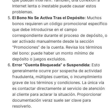
que puedan interferir. También, una conexión a
Internet lenta o inestable puede causar estos
problemas.
El Bono No Se Activa Tras el Depósito:
Muchos
bonos requieren un código promocional específico
que debe introducirse en el campo
correspondiente durante el proceso de depósito, o
ser activado manualmente desde la sección
“Promociones” de la cuenta. Revisa los términos
del bono: puede haber un monto mínimo de
depósito o juegos excluidos.
Error “Cuenta Bloqueada” o Suspendida:
Esto
generalmente ocurre por sospecha de actividad
fraudulenta, múltiples cuentas, o incumplimiento
grave de los términos y condiciones. La única vía
es contactar directamente al servicio de atención
al cliente para aclarar la situación. Proporcionar
documentación veraz suele ser clave para
resolverlo.