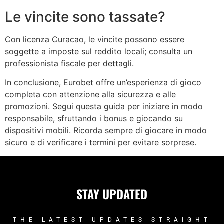
Le vincite sono tassate?
Con licenza Curacao, le vincite possono essere
soggette a imposte sul reddito locali; consulta un
professionista fiscale per dettagli.
In conclusione, Eurobet offre un’esperienza di gioco
completa con attenzione alla sicurezza e alle
promozioni. Segui questa guida per iniziare in modo
responsabile, sfruttando i bonus e giocando su
dispositivi mobili. Ricorda sempre di giocare in modo
sicuro e di verificare i termini per evitare sorprese.
STAY UPDATED
THE LATEST UPDATES STRAIGHT