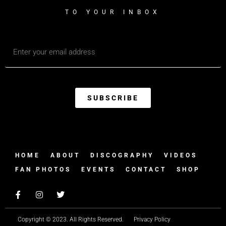
TO YOUR INBOX
SUBSCRIBE
HOME
ABOUT
DISCOGRAPHY
VIDEOS
FAN PHOTOS
EVENTS
CONTACT
SHOP
Copyright © 2023. All Rights Reserved.
Privacy Policy