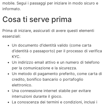
mobile. Segui i passaggi per iniziare in modo sicuro e
informato.
Cosa ti serve prima
Prima di iniziare, assicurati di avere questi elementi
essenziali:
Un documento d’identità valido (come carta
d’identità o passaporto) per il processo di verifica
KYC.
Un indirizzo email attivo e un numero di telefono
per la comunicazione e la sicurezza.
Un metodo di pagamento preferito, come carta di
credito, bonifico bancario o portafoglio
elettronico.
Una connessione internet stabile per evitare
interruzioni durante il gioco.
La conoscenza dei termini e condizioni, inclusi i