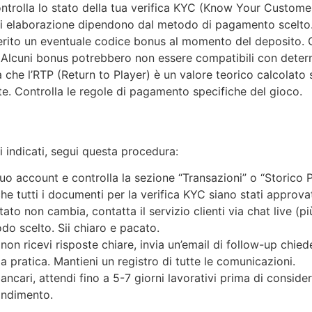
trolla lo stato della tua verifica KYC (Know Your Customer)
i di elaborazione dipendono dal metodo di pagamento scelto
serito un eventuale codice bonus al momento del deposito. C
o). Alcuni bonus potrebbero non essere compatibili con dete
che l’RTP (Return to Player) è un valore teorico calcolato su
e. Controlla le regole di pagamento specifiche del gioco.
pi indicati, segui questa procedura:
uo account e controlla la sezione “Transazioni” o “Storico P
che tutti i documenti per la verifica KYC siano stati approvat
tato non cambia, contatta il servizio clienti via chat live (pi
odo scelto. Sii chiaro e pacato.
non ricevi risposte chiare, invia un’email di follow-up chie
la pratica. Mantieni un registro di tutte le comunicazioni.
ancari, attendi fino a 5-7 giorni lavorativi prima di conside
ondimento.