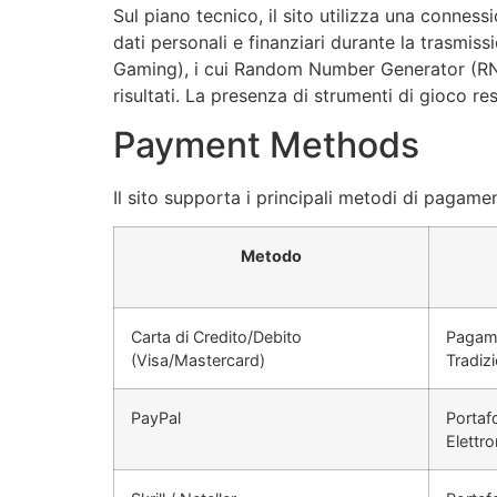
Sul piano tecnico, il sito utilizza una conness
dati personali e finanziari durante la trasmis
Gaming), i cui Random Number Generator (RNG) 
risultati. La presenza di strumenti di gioco re
Payment Methods
Il sito supporta i principali metodi di pagamen
Metodo
Carta di Credito/Debito
Pagam
(Visa/Mastercard)
Tradiz
PayPal
Portaf
Elettro