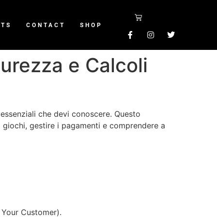
NTS
CONTACT
SHOP
curezza e Calcoli
à essenziali che devi conoscere. Questo
di giochi, gestire i pagamenti e comprendere a
w Your Customer).