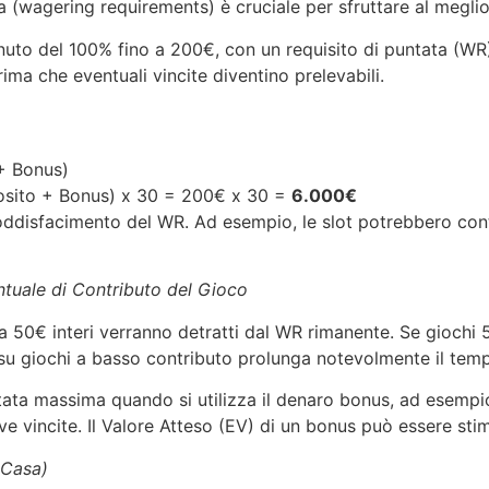
ta (wagering requirements) è cruciale per sfruttare al megli
to del 100% fino a 200€, con un requisito di puntata (WR)
ima che eventuali vincite diventino prelevabili.
+ Bonus)
osito + Bonus) x 30 = 200€ x 30 =
6.000€
soddisfacimento del WR. Ad esempio, le slot potrebbero contr
ntuale di Contributo del Gioco
ra 50€ interi verranno detratti dal WR rimanente. Se giochi
u giochi a basso contributo prolunga notevolmente il tempo
ntata massima quando si utilizza il denaro bonus, ad esemp
ve vincite. Il Valore Atteso (EV) di un bonus può essere sti
 Casa)