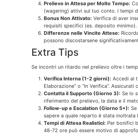
Prelievo in Attesa per Molto Tempo:
Con
(wagering) attivi sul tuo conto. I temp
Bonus Non Attivato:
Verifica di aver in
requisiti specifici (es. deposito minim
Differenze nelle Vincite Attese:
Ricorda 
possono discostarsene significativament
Extra Tips
Se incontri un ritardo nel prelievo oltre i tem
Verifica Interna (1-2 giorni):
Accedi al t
Elaborazione” o “In Verifica”. Assicurati 
Contatta il Supporto (Giorno 3):
Se lo s
riferimento del prelievo, la data e il met
Follow-up e Escalation (Giorno 5+):
Se 
sapere a quale reparto è stata inoltrata 
Tempi di Attesa Realistici:
Per bonifici b
48-72 ore può essere motivo di approf