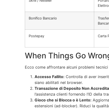
Skrill / Neteller
Portaf
Elettro
Bonifico Bancario
Trasfe
Bancar
Postepay
Carta 
When Things Go Wron
Ecco come affrontare alcuni problemi tecnici
Accesso Fallito:
Controlla di aver inser
siano abilitati nel browser.
Transazione di Deposito Non Accredita
l’assistenza clienti fornendo l’ID della tr
Gioco che si Blocca o è Lento:
Aggiorna 
estensioni (ad-blocker). Riduci la qualità