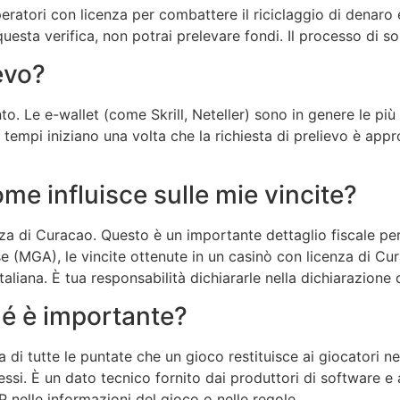
eratori con licenza per combattere il riciclaggio di denaro e
esta verifica, non potrai prelevare fondi. Il processo di sol
evo?
. Le e-wallet (come Skrill, Neteller) sono in genere le più v
I tempi iniziano una volta che la richiesta di prelievo è appro
ome influisce sulle mie vincite?
 di Curacao. Questo è un importante dettaglio fiscale per i 
se (MGA), le vincite ottenute in un casinò con licenza di C
liana. È tua responsabilità dichiararle nella dichiarazione d
hé è importante?
a di tutte le puntate che un gioco restituisce ai giocatori 
si. È un dato tecnico fornito dai produttori di software e 
TP nelle informazioni del gioco o nelle regole.