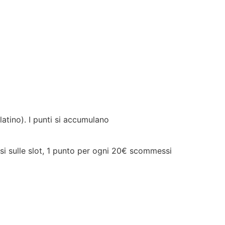
latino). I punti si accumulano
i sulle slot, 1 punto per ogni 20€ scommessi