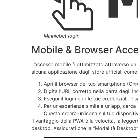
Minniebet login
Mobile & Browser Acc
L’accesso mobile è ottimizzato attraverso un
alcuna applicazione dagli store ufficiali com
Apri il browser del tuo smartphone (Chr
Digita l’URL corretto nella barra degli ind
Esegui il login con le tue credenziali. I
Per un’esperienza simile a un’app, cerca
Questo creerà un’icona sul tuo dispositiv
Il vantaggio della PWA è la velocità, la legge
desktop. Assicurati che la “Modalità Desktop”