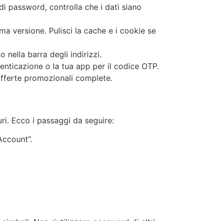
 di password, controlla che i dati siano
ima versione. Pulisci la cache e i cookie se
nella barra degli indirizzi.
tenticazione o la tua app per il codice OTP.
offerte promozionali complete.
ri. Ecco i passaggi da seguire:
Account”.