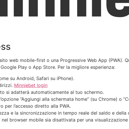
ess
 sito web mobile-first o una Progressive Web App (PWA). Qu
e Google Play o App Store. Per la migliore esperienza:
ome su Android, Safari su iPhone).
irizzi.
Minniebet login
l sito si adatterà automaticamente al tuo schermo.
 l’opzione “Aggiungi alla schermata home” (su Chrome) o “C
o per l’accesso diretto alla PWA.
rezza e la sincronizzazione in tempo reale del saldo e della 
 nel browser mobile sia disattivata per una visualizzazione 