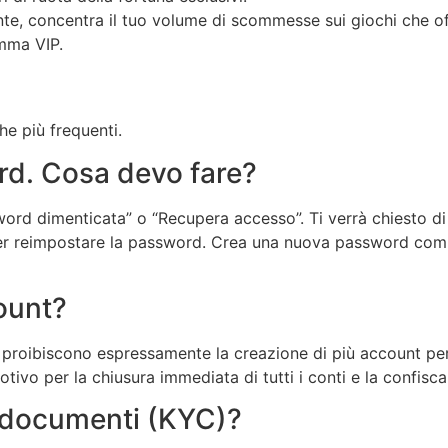
e, concentra il tuo volume di scommesse sui giochi che off
mma VIP.
e più frequenti.
rd. Cosa devo fare?
word dimenticata” o “Recupera accesso”. Ti verrà chiesto di i
per reimpostare la password. Crea una nuova password compl
ount?
line proibiscono espressamente la creazione di più account pe
ivo per la chiusura immediata di tutti i conti e la confisca 
i documenti (KYC)?