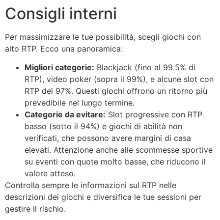
Consigli interni
Per massimizzare le tue possibilità, scegli giochi con
alto RTP. Ecco una panoramica:
Migliori categorie:
Blackjack (fino al 99.5% di
RTP), video poker (sopra il 99%), e alcune slot con
RTP del 97%. Questi giochi offrono un ritorno più
prevedibile nel lungo termine.
Categorie da evitare:
Slot progressive con RTP
basso (sotto il 94%) e giochi di abilità non
verificati, che possono avere margini di casa
elevati. Attenzione anche alle scommesse sportive
su eventi con quote molto basse, che riducono il
valore atteso.
Controlla sempre le informazioni sul RTP nelle
descrizioni dei giochi e diversifica le tue sessioni per
gestire il rischio.