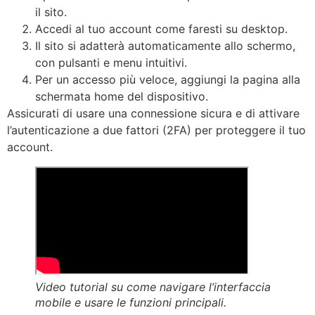
il sito.
Accedi al tuo account come faresti su desktop.
Il sito si adatterà automaticamente allo schermo,
con pulsanti e menu intuitivi.
Per un accesso più veloce, aggiungi la pagina alla
schermata home del dispositivo.
Assicurati di usare una connessione sicura e di attivare
l’autenticazione a due fattori (2FA) per proteggere il tuo
account.
Video tutorial su come navigare l’interfaccia
mobile e usare le funzioni principali.