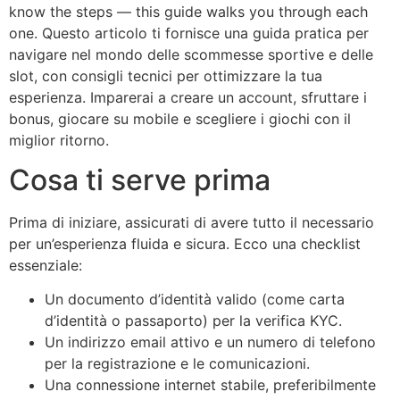
know the steps — this guide walks you through each
one. Questo articolo ti fornisce una guida pratica per
navigare nel mondo delle scommesse sportive e delle
slot, con consigli tecnici per ottimizzare la tua
esperienza. Imparerai a creare un account, sfruttare i
bonus, giocare su mobile e scegliere i giochi con il
miglior ritorno.
Cosa ti serve prima
Prima di iniziare, assicurati di avere tutto il necessario
per un’esperienza fluida e sicura. Ecco una checklist
essenziale:
Un documento d’identità valido (come carta
d’identità o passaporto) per la verifica KYC.
Un indirizzo email attivo e un numero di telefono
per la registrazione e le comunicazioni.
Una connessione internet stabile, preferibilmente