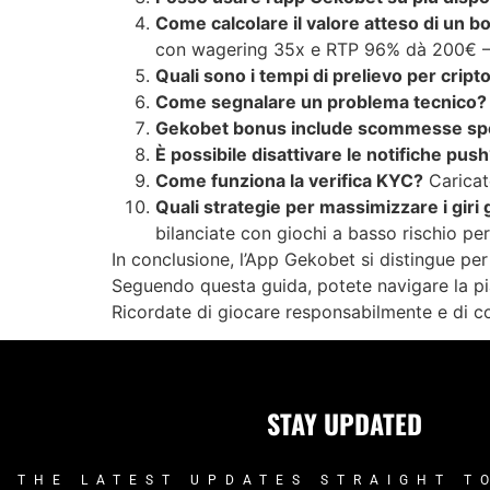
Come calcolare il valore atteso di un b
con wagering 35x e RTP 96% dà 200€ – (
Quali sono i tempi di prelievo per cript
Come segnalare un problema tecnico?
Gekobet bonus include scommesse sp
È possibile disattivare le notifiche pus
Come funziona la verifica KYC?
Caricate
Quali strategie per massimizzare i giri g
bilanciate con giochi a basso rischio pe
In conclusione, l’App Gekobet si distingue per
Seguendo questa guida, potete navigare la p
Ricordate di giocare responsabilmente e di co
STAY UPDATED
THE LATEST UPDATES STRAIGHT T