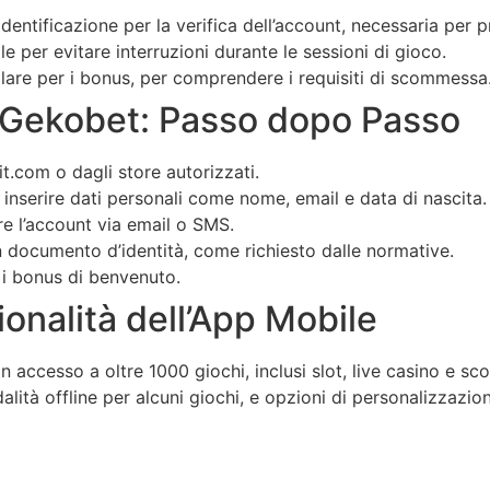
entificazione per la verifica dell’account, necessaria per pre
e per evitare interruzioni durante le sessioni di gioco.
colare per i bonus, per comprendere i requisiti di scommessa
p Gekobet: Passo dopo Passo
it.com o dagli store autorizzati.
er inserire dati personali come nome, email e data di nascita.
e l’account via email o SMS.
 documento d’identità, come richiesto dalle normative.
e i bonus di benvenuto.
onalità dell’App Mobile
on accesso a oltre 1000 giochi, inclusi slot, live casino e s
lità offline per alcuni giochi, e opzioni di personalizzazio