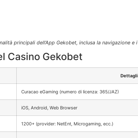
lità principali dell’App Gekobet, inclusa la navigazione e i
el Casino Gekobet
Dettagl
Curacao eGaming (numero di licenza: 365/JAZ)
iOS, Android, Web Browser
1200+ (provider: NetEnt, Microgaming, ecc.)