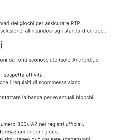
olari dei giochi per assicurare RTP
clusione, allineandosi agli standard europei.
i
ioni da fonti sconosciute (solo Android), o
 sospetta attività.
 che i requisiti di scommessa siano
ntattare la banca per eventuali blocchi.
numero 365/JAZ nei registri ufficiali.
nformazioni di ogni gioco.
in simultaneo può causare sospensioni.