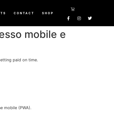
NTS
CONTACT
SHOP
cesso mobile e
etting paid on time.
ne mobile (PWA).