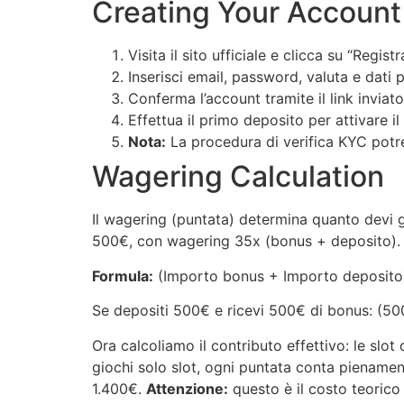
Creating Your Account
Visita il sito ufficiale e clicca su “Registra
Inserisci email, password, valuta e dati pe
Conferma l’account tramite il link inviato
Effettua il primo deposito per attivare i
Nota:
La procedura di verifica KYC potre
Wagering Calculation
Il wagering (puntata) determina quanto devi g
500€, con wagering 35x (bonus + deposito).
Formula:
(Importo bonus + Importo deposito) 
Se depositi 500€ e ricevi 500€ di bonus: (5
Ora calcoliamo il contributo effettivo: le sl
giochi solo slot, ogni puntata conta pienamen
1.400€.
Attenzione:
questo è il costo teorico 