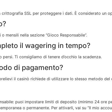
 crittografia SSL per proteggere i dati. È considerato un op
o?
ali o mensili nella sezione “Gioco Responsabile”.
leto il wagering in tempo?
o persi. Ti consigliamo di tenere d’occhio la scadenza.
todo di pagamento?
elievi il casinò richiede di utilizzare lo stesso metodo del 
nsabile: puoi impostare limiti di deposito (minimo 24 ore pe
temporanea o permanente. Per attivarli, vai su “Il mio acco