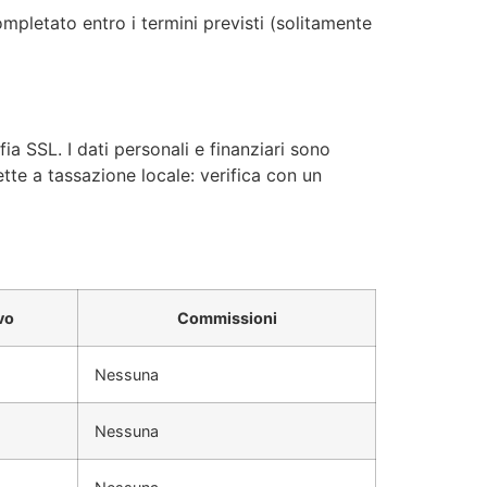
mpletato entro i termini previsti (solitamente
a SSL. I dati personali e finanziari sono
ette a tassazione locale: verifica con un
vo
Commissioni
Nessuna
Nessuna