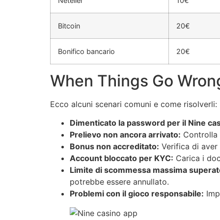
Neteller
10€
Bitcoin
20€
Bonifico bancario
20€
When Things Go Wron
Ecco alcuni scenari comuni e come risolverli:
Dimenticato la password per il Nine cas
Prelievo non ancora arrivato:
Controlla 
Bonus non accreditato:
Verifica di aver
Account bloccato per KYC:
Carica i docu
Limite di scommessa massima superat
potrebbe essere annullato.
Problemi con il gioco responsabile:
Impo