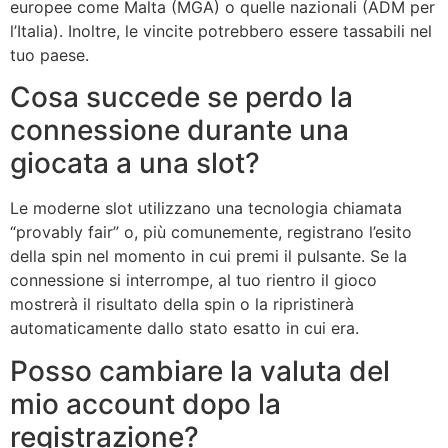
europee come Malta (MGA) o quelle nazionali (ADM per
l’Italia). Inoltre, le vincite potrebbero essere tassabili nel
tuo paese.
Cosa succede se perdo la
connessione durante una
giocata a una slot?
Le moderne slot utilizzano una tecnologia chiamata
“provably fair” o, più comunemente, registrano l’esito
della spin nel momento in cui premi il pulsante. Se la
connessione si interrompe, al tuo rientro il gioco
mostrerà il risultato della spin o la ripristinerà
automaticamente dallo stato esatto in cui era.
Posso cambiare la valuta del
mio account dopo la
registrazione?