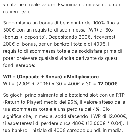
valutarne il reale valore. Esaminiamo un esempio con
numeri reali.
Supponiamo un bonus di benvenuto del 100% fino a
300€ con un requisito di scommessa (WR) di 30x
(bonus + deposito). Depositando 200€, riceveresti
200€ di bonus, per un bankroll totale di 400€. Il
requisito di scommessa totale da soddisfare prima di
poter prelevare qualsiasi vincita derivante da questi
fondi sarebbe:
WR = (Deposito + Bonus) x Moltiplicatore
WR = (200€ + 200€) x 30 = 400€ x 30 =
12.000€
Se giochi principalmente alle betaland slot con un RTP
(Return to Player) medio del 96%, il valore atteso della
tua scommessa totale è una perdita del 4%. Ciò
significa che, in media, soddisfacendo il WR di 12.000€,
ti aspetteresti di perdere circa 480€ (12.000€ * 0.04). Il
tuo bankroll iniziale di 400€ sarebbe quindi, in media,