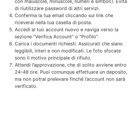
con maiuscole, minuscole, numeri e simboli). Evita
di riutilizzare password di altri servizi.
Conferma la tua email cliccando sul link che
riceverai nella tua casella di posta.
Accedi al tuo account nuovo e naviga verso la
sezione “Verifica Account” o “Profilo”.
Carica i documenti richiesti. Assicurati che siano
leggibili, interi e non modificati. Le foto sfocate
sono il motivo principale di rifiuto.
Attendi l’approvazione, che di solito avviene entro
24-48 ore. Puoi comunque effettuare un deposito,
ma non potrai prelevare finché l’account non sarà
verificato.