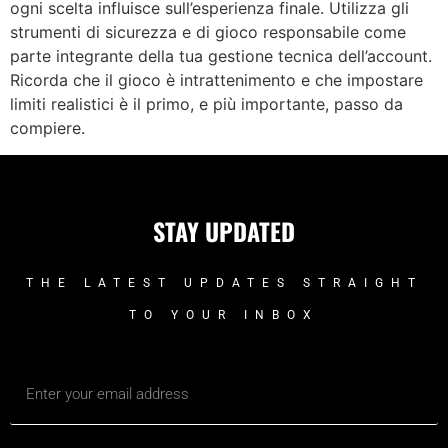
ogni scelta influisce sull’esperienza finale. Utilizza gli
strumenti di sicurezza e di gioco responsabile come
parte integrante della tua gestione tecnica dell’account.
Ricorda che il gioco è intrattenimento e che impostare
limiti realistici è il primo, e più importante, passo da
compiere.
STAY UPDATED
THE LATEST UPDATES STRAIGHT
TO YOUR INBOX