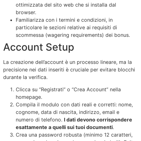
ottimizzata del sito web che si installa dal
browser.
Familiarizza con i termini e condizioni, in
particolare le sezioni relative ai requisiti di
scommessa (wagering requirements) dei bonus.
Account Setup
La creazione dell’account è un processo lineare, ma la
precisione nei dati inseriti è cruciale per evitare blocchi
durante la verifica.
Clicca su “Registrati” o “Crea Account” nella
homepage.
Compila il modulo con dati reali e corretti: nome,
cognome, data di nascita, indirizzo, email e
numero di telefono.
I dati devono corrispondere
esattamente a quelli sui tuoi documenti
.
Crea una password robusta (minimo 12 caratteri,