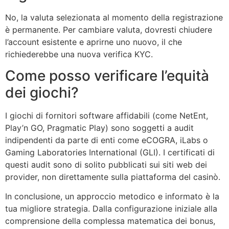
No, la valuta selezionata al momento della registrazione
è permanente. Per cambiare valuta, dovresti chiudere
l’account esistente e aprirne uno nuovo, il che
richiederebbe una nuova verifica KYC.
Come posso verificare l’equità
dei giochi?
I giochi di fornitori software affidabili (come NetEnt,
Play’n GO, Pragmatic Play) sono soggetti a audit
indipendenti da parte di enti come eCOGRA, iLabs o
Gaming Laboratories International (GLI). I certificati di
questi audit sono di solito pubblicati sui siti web dei
provider, non direttamente sulla piattaforma del casinò.
In conclusione, un approccio metodico e informato è la
tua migliore strategia. Dalla configurazione iniziale alla
comprensione della complessa matematica dei bonus,