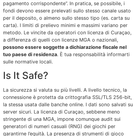
pagamento corrispondente”. In pratica, se possibile, i
fondi devono essere prelevati sullo stesso canale usato
per il deposito, o almeno sullo stesso tipo (es. carta su
carta). I limiti di prelievo minimi e massimi variano per
metodo. Le vincite da operatori con licenza di Curaçao,
a differenza di quelli con licenze MGA o nazionali,
possono essere soggette a dichiarazione fiscale nel
tuo paese di residenza
. È tua responsabilità informarti
sulle normative locali.
Is It Safe?
La sicurezza si valuta su più livelli. A livello tecnico, la
connessione è protetta da crittografia SSL/TLS 256-bit,
la stessa usata dalle banche online. I dati sono salvati su
server sicuri. La licenza di Curaçao, sebbene meno
stringente di una MGA, impone comunque audit sui
generatori di numeri casuali (RNG) dei giochi per
garantirne l’equità. La presenza di strumenti di gioco