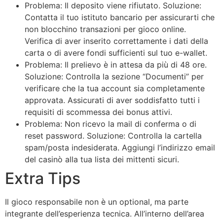
Problema: Il deposito viene rifiutato. Soluzione:
Contatta il tuo istituto bancario per assicurarti che
non blocchino transazioni per gioco online.
Verifica di aver inserito correttamente i dati della
carta o di avere fondi sufficienti sul tuo e-wallet.
Problema: Il prelievo è in attesa da più di 48 ore.
Soluzione: Controlla la sezione “Documenti” per
verificare che la tua account sia completamente
approvata. Assicurati di aver soddisfatto tutti i
requisiti di scommessa dei bonus attivi.
Problema: Non ricevo la mail di conferma o di
reset password. Soluzione: Controlla la cartella
spam/posta indesiderata. Aggiungi l’indirizzo email
del casinò alla tua lista dei mittenti sicuri.
Extra Tips
Il gioco responsabile non è un optional, ma parte
integrante dell’esperienza tecnica. All’interno dell’area