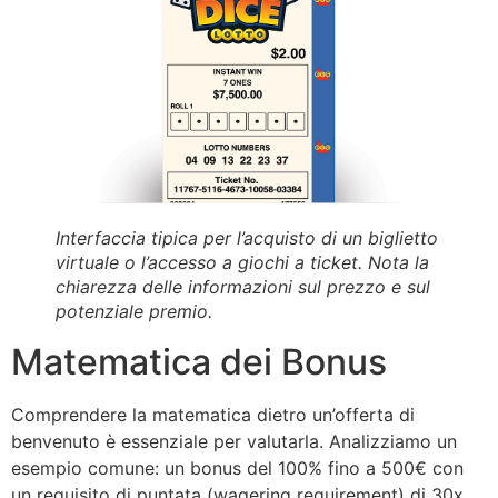
Interfaccia tipica per l’acquisto di un biglietto
virtuale o l’accesso a giochi a ticket. Nota la
chiarezza delle informazioni sul prezzo e sul
potenziale premio.
Matematica dei Bonus
Comprendere la matematica dietro un’offerta di
benvenuto è essenziale per valutarla. Analizziamo un
esempio comune: un bonus del 100% fino a 500€ con
un requisito di puntata (wagering requirement) di 30x