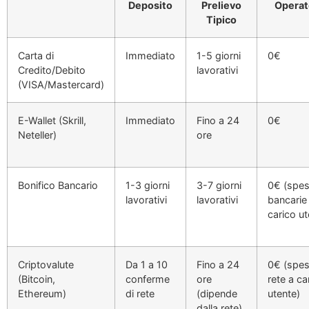
Deposito
Prelievo
Operat
Tipico
Carta di
Immediato
1-5 giorni
0€
Credito/Debito
lavorativi
(VISA/Mastercard)
E-Wallet (Skrill,
Immediato
Fino a 24
0€
Neteller)
ore
Bonifico Bancario
1-3 giorni
3-7 giorni
0€ (spe
lavorativi
lavorativi
bancarie
carico ut
Criptovalute
Da 1 a 10
Fino a 24
0€ (spes
(Bitcoin,
conferme
ore
rete a ca
Ethereum)
di rete
(dipende
utente)
dalla rete)