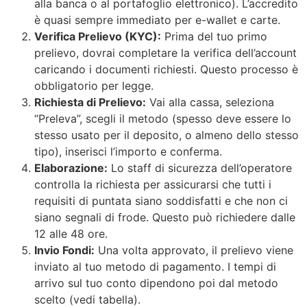
alla banca o al portafoglio elettronico). L’accredito
è quasi sempre immediato per e-wallet e carte.
Verifica Prelievo (KYC):
Prima del tuo primo
prelievo, dovrai completare la verifica dell’account
caricando i documenti richiesti. Questo processo è
obbligatorio per legge.
Richiesta di Prelievo:
Vai alla cassa, seleziona
“Preleva”, scegli il metodo (spesso deve essere lo
stesso usato per il deposito, o almeno dello stesso
tipo), inserisci l’importo e conferma.
Elaborazione:
Lo staff di sicurezza dell’operatore
controlla la richiesta per assicurarsi che tutti i
requisiti di puntata siano soddisfatti e che non ci
siano segnali di frode. Questo può richiedere dalle
12 alle 48 ore.
Invio Fondi:
Una volta approvato, il prelievo viene
inviato al tuo metodo di pagamento. I tempi di
arrivo sul tuo conto dipendono poi dal metodo
scelto (vedi tabella).