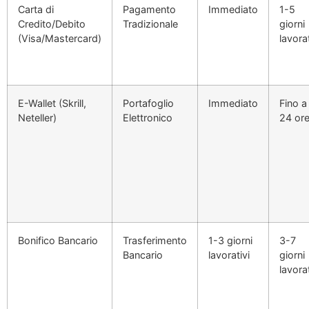
Carta di
Pagamento
Immediato
1-5
Credito/Debito
Tradizionale
giorni
(Visa/Mastercard)
lavorat
E-Wallet (Skrill,
Portafoglio
Immediato
Fino a
Neteller)
Elettronico
24 or
Bonifico Bancario
Trasferimento
1-3 giorni
3-7
Bancario
lavorativi
giorni
lavorat