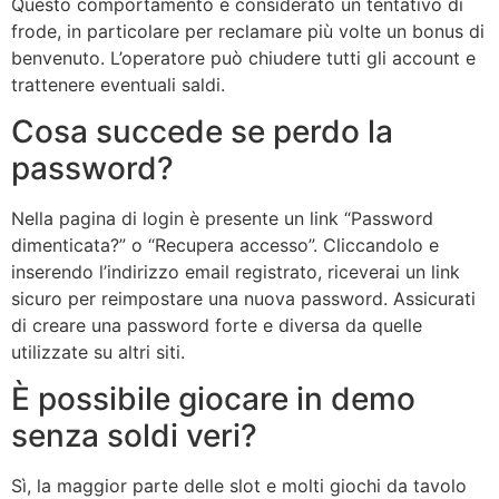
Questo comportamento è considerato un tentativo di
frode, in particolare per reclamare più volte un bonus di
benvenuto. L’operatore può chiudere tutti gli account e
trattenere eventuali saldi.
Cosa succede se perdo la
password?
Nella pagina di login è presente un link “Password
dimenticata?” o “Recupera accesso”. Cliccandolo e
inserendo l’indirizzo email registrato, riceverai un link
sicuro per reimpostare una nuova password. Assicurati
di creare una password forte e diversa da quelle
utilizzate su altri siti.
È possibile giocare in demo
senza soldi veri?
Sì, la maggior parte delle slot e molti giochi da tavolo