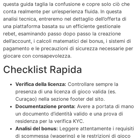
questa guida taglia la confusione e copre solo ciò che
conta realmente per un’esperienza fluida. In questa
analisi tecnica, entreremo nel dettaglio dell’offerta di
una piattaforma basata su un efficiente gestionale
rebet, esaminando passo dopo passo la creazione
dell’account, i calcoli matematici dei bonus, i sistemi di
pagamento e le precauzioni di sicurezza necessarie per
giocare con consapevolezza.
Checklist Rapida
Verifica della licenza:
Controllare sempre la
presenza di una licenza di gioco valida (es.
Curaçao) nella sezione footer del sito.
Documentazione pronta:
Avere a portata di mano
un documento d’identità valido e una prova di
residenza per la verifica KYC.
Analisi del bonus:
Leggere attentamente i requisiti
di scommessa (wagering) e le restrizioni di gioco