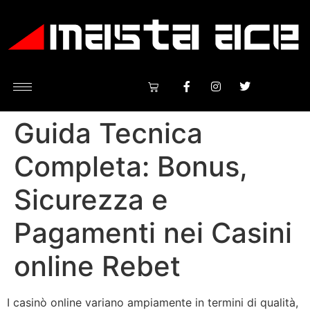
Guida Tecnica
Completa: Bonus,
Sicurezza e
Pagamenti nei Casini
online Rebet
I casinò online variano ampiamente in termini di qualità,