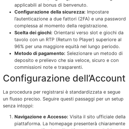
applicabili al bonus di benvenuto.
Configurazione della sicurezza:
Impostare
l’autenticazione a due fattori (2FA) e una password
complessa al momento della registrazione.
Scelta dei giochi:
Orientarsi verso slot e giochi da
tavolo con un RTP (Return to Player) superiore al
96% per una maggiore equità nel lungo periodo.
Metodo di pagamento:
Selezionare un metodo di
deposito e prelievo che sia veloce, sicuro e con
commissioni note e trasparenti.
Configurazione dell’Account
La procedura per registrarsi è standardizzata e segue
un flusso preciso. Seguire questi passaggi per un setup
senza intoppi:
Navigazione e Accesso:
Visita il sito ufficiale della
piattaforma. La homepage presenterà chiaramente