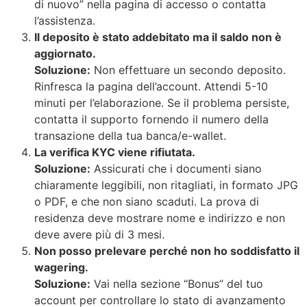
di nuovo” nella pagina di accesso o contatta
l’assistenza.
Il deposito è stato addebitato ma il saldo non è
aggiornato.
Soluzione:
Non effettuare un secondo deposito.
Rinfresca la pagina dell’account. Attendi 5-10
minuti per l’elaborazione. Se il problema persiste,
contatta il supporto fornendo il numero della
transazione della tua banca/e-wallet.
La verifica KYC viene rifiutata.
Soluzione:
Assicurati che i documenti siano
chiaramente leggibili, non ritagliati, in formato JPG
o PDF, e che non siano scaduti. La prova di
residenza deve mostrare nome e indirizzo e non
deve avere più di 3 mesi.
Non posso prelevare perché non ho soddisfatto il
wagering.
Soluzione:
Vai nella sezione “Bonus” del tuo
account per controllare lo stato di avanzamento