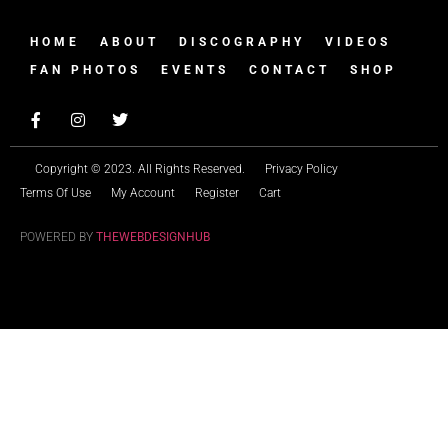
HOME
ABOUT
DISCOGRAPHY
VIDEOS
FAN PHOTOS
EVENTS
CONTACT
SHOP
Copyright © 2023. All Rights Reserved.
Privacy Policy
Terms Of Use
My Account
Register
Cart
POWERED BY
THEWEBDESIGNHUB