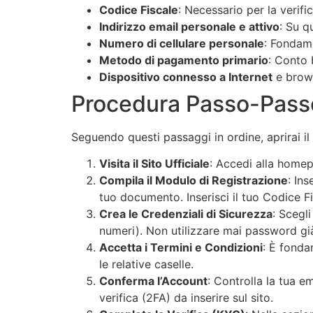
Codice Fiscale
: Necessario per la verific
Indirizzo email personale e attivo
: Su q
Numero di cellulare personale
: Fondame
Metodo di pagamento primario
: Conto 
Dispositivo connesso a Internet
e brows
Procedura Passo-Passo 
Seguendo questi passaggi in ordine, aprirai i
Visita il Sito Ufficiale
: Accedi alla homep
Compila il Modulo di Registrazione
: In
tuo documento. Inserisci il tuo Codice Fi
Crea le Credenziali di Sicurezza
: Scegl
numeri). Non utilizzare mai password già 
Accetta i Termini e Condizioni
: È fonda
le relative caselle.
Conferma l’Account
: Controlla la tua e
verifica (2FA) da inserire sul sito.