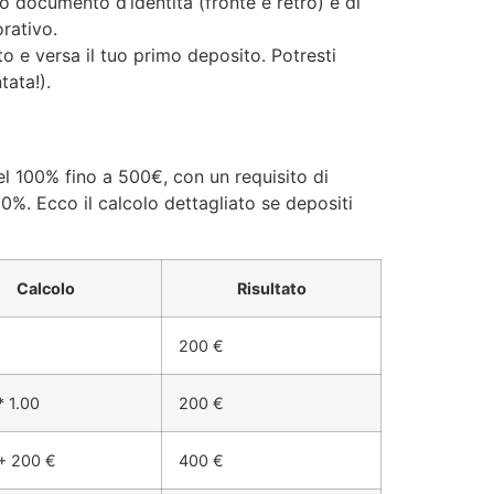
uo documento d’identità (fronte e retro) e di
rativo.
to e versa il tuo primo deposito. Potresti
tata!).
el 100% fino a 500€, con un requisito di
0%. Ecco il calcolo dettagliato se depositi
Calcolo
Risultato
200 €
* 1.00
200 €
+ 200 €
400 €