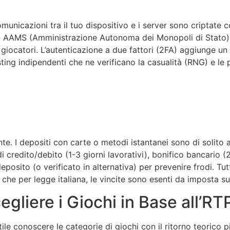
comunicazioni tra il tuo dispositivo e i server sono criptate 
enza AAMS (Amministrazione Autonoma dei Monopoli di Stato) 
i giocatori. L’autenticazione a due fattori (2FA) aggiunge un 
sting indipendenti che ne verificano la casualità (RNG) e le 
. I depositi con carte o metodi istantanei sono di solito acc
i credito/debito (1-3 giorni lavorativi), bonifico bancario (
eposito (o verificato in alternativa) per prevenire frodi. Tut
che per legge italiana, le vincite sono esenti da imposta su
gliere i Giochi in Base all’RT
tile conoscere le categorie di giochi con il ritorno teorico 