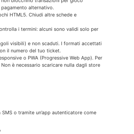
 non blocchino transazioni per gioco
di pagamento alternativo.
iochi HTML5. Chiudi altre schede e
trolla i termini: alcuni sono validi solo per
ngoli visibili) e non scaduti. I formati accettati
on il numero del tuo ticket.
to responsive o PWA (Progressive Web App). Per
Non è necessario scaricare nulla dagli store
via SMS o tramite un’app autenticatore come
?