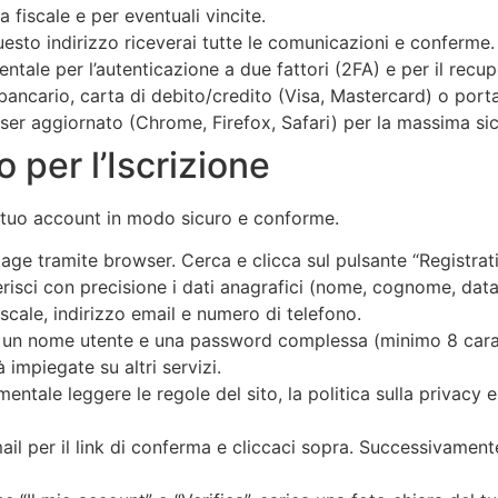
a fiscale e per eventuali vincite.
uesto indirizzo riceverai tutte le comunicazioni e conferme.
ntale per l’autenticazione a due fattori (2FA) e per il recup
bancario, carta di debito/credito (Visa, Mastercard) o porta
er aggiornato (Chrome, Firefox, Safari) per la massima si
per l’Iscrizione
l tuo account in modo sicuro e conforme.
age tramite browser. Cerca e clicca sul pulsante “Registrati”
serisci con precisione i dati anagrafici (nome, cognome, dat
scale, indirizzo email e numero di telefono.
i un nome utente e una password complessa (minimo 8 carat
impiegate su altri servizi.
mentale leggere le regole del sito, la politica sulla privacy 
mail per il link di conferma e cliccaci sopra. Successivamen