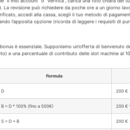
ne “Il mio account” o “Verifica”, carica una foto chiara del t
). La revisione può richiedere da poche ore a un giorno lavo
rificato, accedi alla cassa, scegli il tuo metodo di pagamen
do l’apposita opzione (ricorda di leggere i requisiti di pun
un bonus è essenziale. Supponiamo un’offerta di benvenuto d
o) e una percentuale di contributo delle slot machine al 10
Formula
D
200 €
B = D * 100% (fino a 500€)
200 € 
S = D + B
200 € 