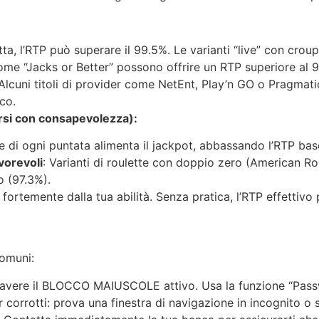
ta, l’RTP può superare il 99.5%. Le varianti “live” con crou
ome “Jacks or Better” possono offrire un RTP superiore al 9
 Alcuni titoli di provider come NetEnt, Play’n GO o Pragmati
co.
arsi con consapevolezza):
e di ogni puntata alimenta il jackpot, abbassando l’RTP ba
vorevoli
: Varianti di roulette con doppio zero (American R
o (97.3%).
e fortemente dalla tua abilità. Senza pratica, l’RTP effettiv
comuni:
n avere il BLOCCO MAIUSCOLE attivo. Usa la funzione “Passw
corrotti: prova una finestra di navigazione in incognito o