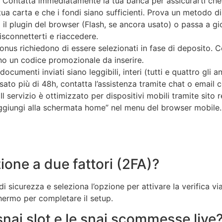
Contatta immediatamente la tua banca per assicurarti che
la tua carta e che i fondi siano sufficienti. Prova un metodo 
 il plugin del browser (Flash, se ancora usato) o passa a g
isconnetterti e riaccedere.
nus richiedono di essere selezionati in fase di deposito. Con
o un codice promozionale da inserire.
 documenti inviati siano leggibili, interi (tutti e quattro gli a
ato più di 48h, contatta l’assistenza tramite chat o email c
 Il servizio è ottimizzato per dispositivi mobili tramite si
Aggiungi alla schermata home” nel menu del browser mobile. 
zione a due fattori (2FA)?
di sicurezza e seleziona l’opzione per attivare la verifica 
chermo per completare il setup.
 snai slot e le snai scommesse live