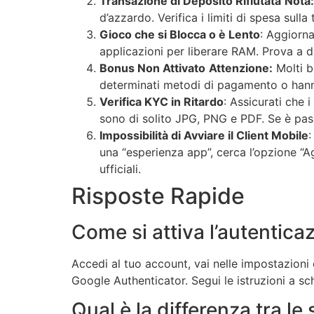
Transazione di Deposito Rifiutata
Nota:
d’azzardo. Verifica i limiti di spesa sul
Gioco che si Blocca o è Lento
: Aggiorna
applicazioni per liberare RAM. Prova a d
Bonus Non Attivato
Attenzione:
Molti bo
determinati metodi di pagamento o hann
Verifica KYC in Ritardo
: Assicurati che i
sono di solito JPG, PNG e PDF. Se è pass
Impossibilità di Avviare il Client Mobile
:
una “esperienza app”, cerca l’opzione “
ufficiali.
Risposte Rapide
Come si attiva l’autentica
Accedi al tuo account, vai nelle impostazioni 
Google Authenticator. Segui le istruzioni a s
Qual è la differenza tra le