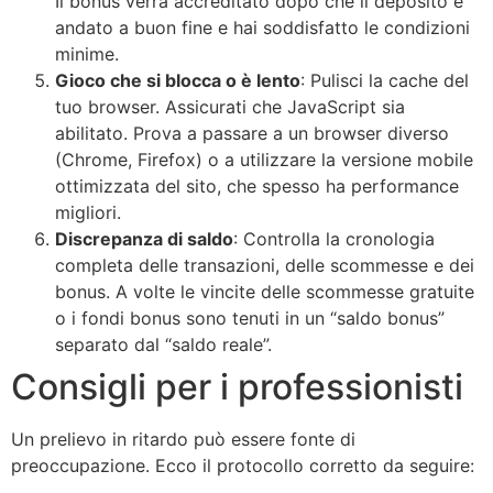
Il bonus verrà accreditato dopo che il deposito è
andato a buon fine e hai soddisfatto le condizioni
minime.
Gioco che si blocca o è lento
: Pulisci la cache del
tuo browser. Assicurati che JavaScript sia
abilitato. Prova a passare a un browser diverso
(Chrome, Firefox) o a utilizzare la versione mobile
ottimizzata del sito, che spesso ha performance
migliori.
Discrepanza di saldo
: Controlla la cronologia
completa delle transazioni, delle scommesse e dei
bonus. A volte le vincite delle scommesse gratuite
o i fondi bonus sono tenuti in un “saldo bonus”
separato dal “saldo reale”.
Consigli per i professionisti
Un prelievo in ritardo può essere fonte di
preoccupazione. Ecco il protocollo corretto da seguire: