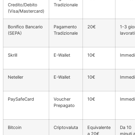
Credito/Debito
Tradizionale
(Visa/Mastercard)
Bonifico Bancario
Pagamento
20€
1-3 gio
(SEPA)
Tradizionale
lavorati
Skrill
E-Wallet
10€
Immedi
Neteller
E-Wallet
10€
Immedi
PaySafeCard
Voucher
10€
Immedi
Prepagato
Bitcoin
Criptovaluta
Equivalente
Da 10
a 20€
minuti 