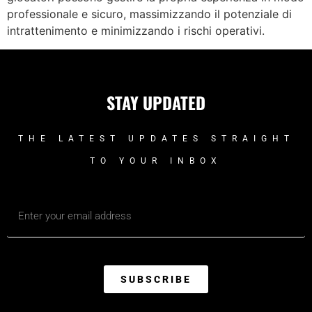
professionale e sicuro, massimizzando il potenziale di
intrattenimento e minimizzando i rischi operativi.
STAY UPDATED
THE LATEST UPDATES STRAIGHT
TO YOUR INBOX
SUBSCRIBE