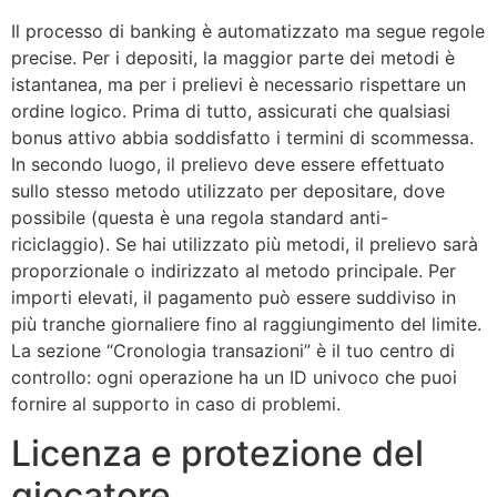
Il processo di banking è automatizzato ma segue regole
precise. Per i depositi, la maggior parte dei metodi è
istantanea, ma per i prelievi è necessario rispettare un
ordine logico. Prima di tutto, assicurati che qualsiasi
bonus attivo abbia soddisfatto i termini di scommessa.
In secondo luogo, il prelievo deve essere effettuato
sullo stesso metodo utilizzato per depositare, dove
possibile (questa è una regola standard anti-
riciclaggio). Se hai utilizzato più metodi, il prelievo sarà
proporzionale o indirizzato al metodo principale. Per
importi elevati, il pagamento può essere suddiviso in
più tranche giornaliere fino al raggiungimento del limite.
La sezione “Cronologia transazioni” è il tuo centro di
controllo: ogni operazione ha un ID univoco che puoi
fornire al supporto in caso di problemi.
Licenza e protezione del
giocatore