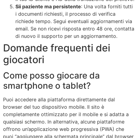
Sii paziente ma persistente
: Una volta forniti tutti
i documenti richiesti, il processo di verifica
richiede tempo. Segui eventuali aggiornamenti via
email. Se non ricevi risposta entro 48 ore, contatta
di nuovo il supporto per un aggiornamento.
Domande frequenti dei
giocatori
Come posso giocare da
smartphone o tablet?
Puoi accedere alla piattaforma direttamente dal
browser del tuo dispositivo mobile. Il sito è
completamente ottimizzato per il mobile e si adatta a
qualsiasi schermo. In alternativa, alcune piattaforme
offrono un’applicazione web progressiva (PWA) che
puoi “aggiungere alla schermata principale” dal browser