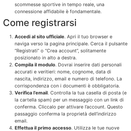
scommesse sportive in tempo reale, una
connessione affidabile è fondamentale.
Come registrarsi
Accedi al sito ufficiale
. Apri il tuo browser e
naviga verso la pagina principale. Cerca il pulsante
“Registrati” o “Crea account”, solitamente
posizionato in alto a destra.
Compila il modulo
. Dovrai inserire dati personali
accurati e veritieri: nome, cognome, data di
nascita, indirizzo, email e numero di telefono. La
corrispondenza con i documenti è obbligatoria.
Verifica l’email
. Controlla la tua casella di posta (e
la cartella spam) per un messaggio con un link di
conferma. Cliccalo per attivare l’account. Questo
passaggio conferma la proprietà dell’indirizzo
email.
Effettua il primo accesso
. Utilizza le tue nuove