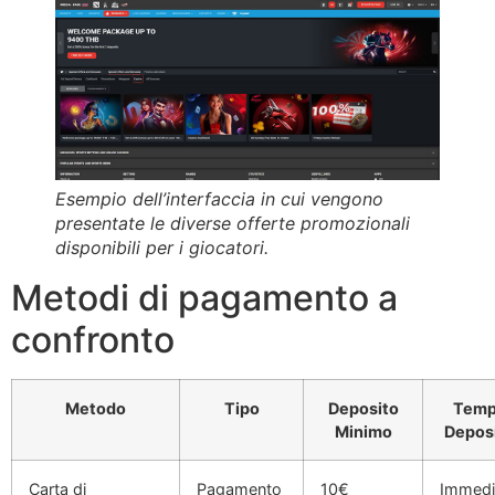
Esempio dell’interfaccia in cui vengono
presentate le diverse offerte promozionali
disponibili per i giocatori.
Metodi di pagamento a
confronto
Metodo
Tipo
Deposito
Tem
Minimo
Depos
Carta di
Pagamento
10€
Immedi