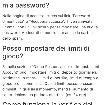
mia password?
Nella pagina di accesso, clicca sul link “Password
dimenticata” o “Recupera accesso”. Ti verrà inviata
un’email con un link sicuro per reimpostare una nuova
password. Assicurati di controllare anche la cartella
dello spam.
Posso impostare dei limiti di
gioco?
Sì, nella sezione “Gioco Responsabile” o “Impostazioni
Account” puoi impostare limiti di deposito giornalieri,
settimanali o mensili, limiti di perdita, limiti di tempo di
gioco o di scommessa. Questi limiti possono essere
diminuiti in qualsiasi momento, mentre l’aumento di
solito richiede un periodo di attesa (es. 24 ore).
Come funziona la verifica dei