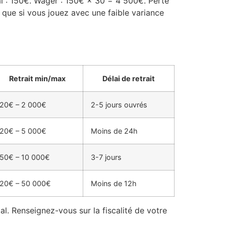
l : 150€. Wager : 150€ × 30 = 4 500€. Perte
 que si vous jouez avec une faible variance
Retrait min/max
Délai de retrait
20€ – 2 000€
2-5 jours ouvrés
20€ – 5 000€
Moins de 24h
50€ – 10 000€
3-7 jours
20€ – 50 000€
Moins de 12h
l. Renseignez-vous sur la fiscalité de votre