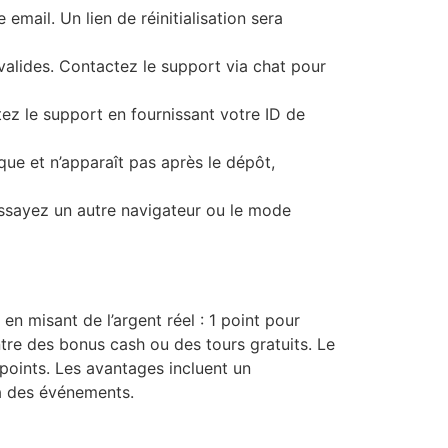
email. Un lien de réinitialisation sera
t valides. Contactez le support via chat pour
tez le support en fournissant votre ID de
que et n’apparaît pas après le dépôt,
 essayez un autre navigateur ou le mode
n misant de l’argent réel : 1 point pour
ntre des bonus cash ou des tours gratuits. Le
 points. Les avantages incluent un
 à des événements.