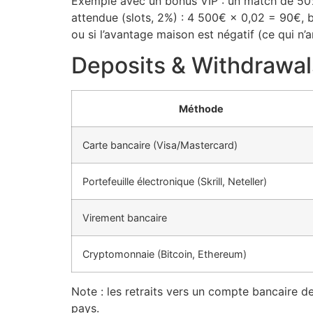
Exemple avec un bonus VIP : un match de 50%
attendue (slots, 2%) : 4 500€ × 0,02 = 90€, 
ou si l’avantage maison est négatif (ce qui n’a
Deposits & Withdrawal
Méthode
Carte bancaire (Visa/Mastercard)
Portefeuille électronique (Skrill, Neteller)
Virement bancaire
Cryptomonnaie (Bitcoin, Ethereum)
Note : les retraits vers un compte bancaire d
pays.