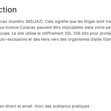
ction
cao (numéro 365/JAZ). Cela signifie que les litiges sont t
ous licence Curacao peuvent être imposables dans votre pa
locale. Le site utilise le chiffrement SSL 256 bits pour prot
 auto-exclusions et des liens vers des organismes d’aide 
en direct et email. Voici des scénarios pratiques :