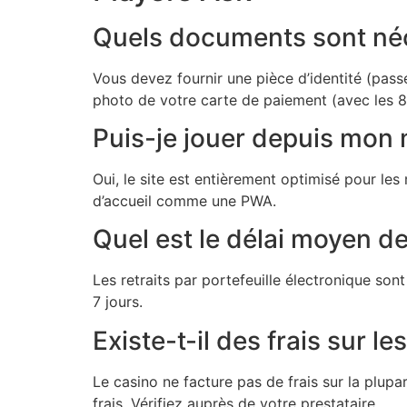
Quels documents sont néce
Vous devez fournir une pièce d’identité (passe
photo de votre carte de paiement (avec les 8
Puis-je jouer depuis mon 
Oui, le site est entièrement optimisé pour le
d’accueil comme une PWA.
Quel est le délai moyen de 
Les retraits par portefeuille électronique son
7 jours.
Existe-t-il des frais sur le
Le casino ne facture pas de frais sur la plup
frais. Vérifiez auprès de votre prestataire.