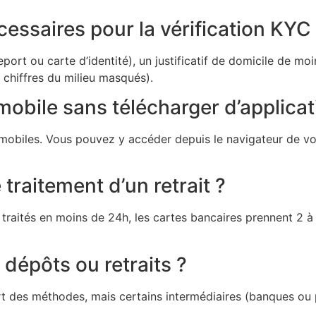
ssaires pour la vérification KYC
port ou carte d’identité), un justificatif de domicile de mo
 chiffres du milieu masqués).
mobile sans télécharger d’applicat
s mobiles. Vous pouvez y accéder depuis le navigateur de vo
traitement d’un retrait ?
t traités en moins de 24h, les cartes bancaires prennent 2 à
s dépôts ou retraits ?
art des méthodes, mais certains intermédiaires (banques ou 