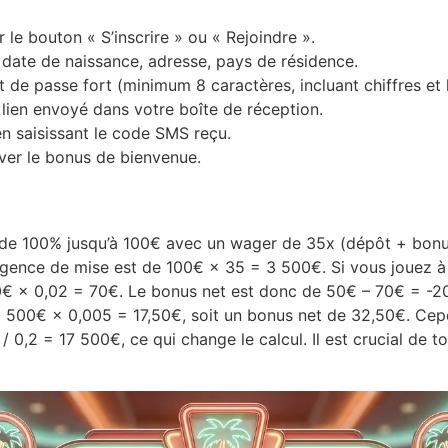
r le bouton « S’inscrire » ou « Rejoindre ».
 date de naissance, adresse, pays de résidence.
 de passe fort (minimum 8 caractères, incluant chiffres et l
 lien envoyé dans votre boîte de réception.
en saisissant le code SMS reçu.
ver le bonus de bienvenue.
de 100% jusqu’à 100€ avec un wager de 35x (dépôt + bonu
exigence de mise est de 100€ × 35 = 3 500€. Si vous jouez
0€ × 0,02 = 70€. Le bonus net est donc de 50€ – 70€ = -20
 3 500€ × 0,005 = 17,50€, soit un bonus net de 32,50€. Cep
0,2 = 17 500€, ce qui change le calcul. Il est crucial de to