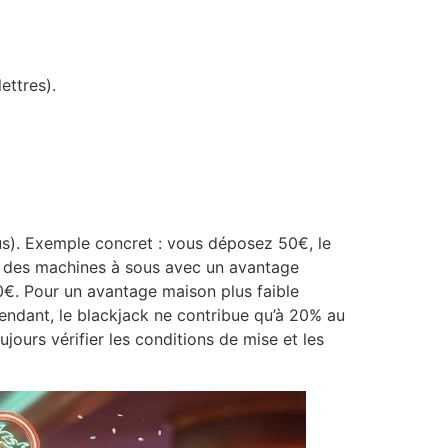
ettres).
s). Exemple concret : vous déposez 50€, le
 à des machines à sous avec un avantage
€. Pour un avantage maison plus faible
endant, le blackjack ne contribue qu’à 20% au
ujours vérifier les conditions de mise et les