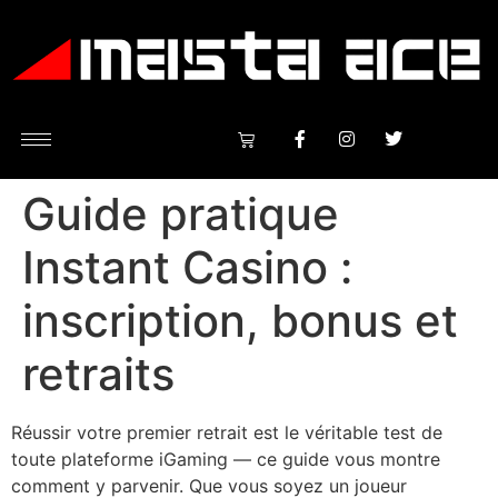
Guide pratique
Instant Casino :
inscription, bonus et
retraits
Réussir votre premier retrait est le véritable test de
toute plateforme iGaming — ce guide vous montre
comment y parvenir. Que vous soyez un joueur