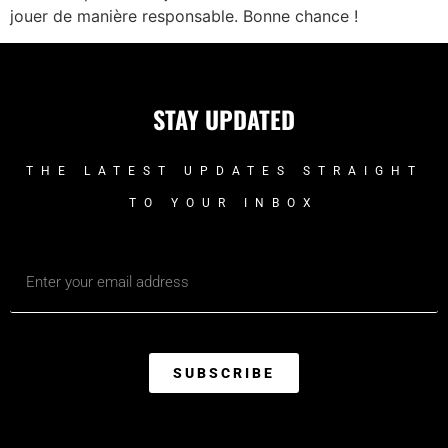
jouer de manière responsable. Bonne chance !
STAY UPDATED
THE LATEST UPDATES STRAIGHT
TO YOUR INBOX
SUBSCRIBE