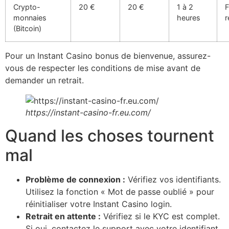
Crypto-
20 €
20 €
1 à 2
F
monnaies
heures
r
(Bitcoin)
Pour un Instant Casino bonus de bienvenue, assurez-
vous de respecter les conditions de mise avant de
demander un retrait.
https://instant-casino-fr.eu.com/
Quand les choses tournent
mal
Problème de connexion :
Vérifiez vos identifiants.
Utilisez la fonction « Mot de passe oublié » pour
réinitialiser votre Instant Casino login.
Retrait en attente :
Vérifiez si le KYC est complet.
Si oui, contactez le support avec votre identifiant