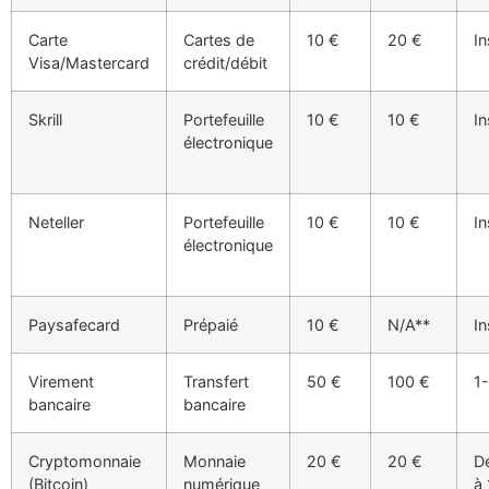
Carte
Cartes de
10 €
20 €
In
Visa/Mastercard
crédit/débit
Skrill
Portefeuille
10 €
10 €
In
électronique
Neteller
Portefeuille
10 €
10 €
In
électronique
Paysafecard
Prépaié
10 €
N/A**
In
Virement
Transfert
50 €
100 €
1-
bancaire
bancaire
Cryptomonnaie
Monnaie
20 €
20 €
D
(Bitcoin)
numérique
à 