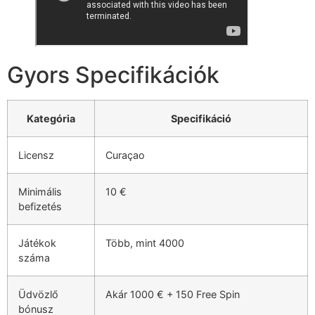
Gyors Specifikációk
Kategória
Specifikáció
Licensz
Curaçao
Minimális
10 €
befizetés
Játékok
Több, mint 4000
száma
Üdvözlő
Akár 1000 € + 150 Free Spin
bónusz