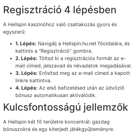
Regisztráció 4 lépésben
A Hellspin kaszinóhoz való csatlakozás gyors és
egyszerű:
1. Lépés:
Navigálj a Hellspin.hu.net főoldalára, és
kattints a “Regisztráció” gombra.
2. Lépés:
Töltsd ki a regisztrációs formát az e-
mail címed, jelszavad és névadatok megadásával.
3. Lépés:
Erősítsd meg az e-mail címed a kapott
linkre kattintva.
4. Lépés:
Az első befizetésed után az üdvözlő
bónusz automatikusan aktiválódik.
Kulcsfontosságú jellemzők
A Hellspin két fő területre koncentrál: gazdag
bónuszokra és egy kiterjedt játékgyűjteményre.