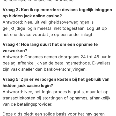
Vraag 3: Kan ik op meerdere devices tegelijk inloggen
op hidden jack online casino?
Antwoord: Nee, uit veiligheidsoverwegingen is
gelijktijdige login meestal niet toegestaan. Log uit op
het ene device voordat je op een ander inlogt.
Vraag 4: Hoe lang duurt het om een opname te
verwerken?
Antwoord: Opnames nemen doorgaans 24 tot 48 uur in
beslag, afhankelijk van de betalingsmethode. E-wallets
zijn vaak sneller dan bankoverschrijvingen.
Vraag 5: Zijn er verborgen kosten bij het gebruik van
hidden jack casino login?
Antwoord: Nee, het login-proces is gratis, maar let op
transactiekosten bij stortingen of opnames, afhankelijk
van de betalingsprovider.
Deze gids biedt een solide basis voor het navigeren