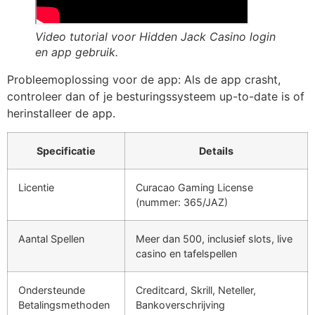
Video tutorial voor Hidden Jack Casino login
en app gebruik.
Probleemoplossing voor de app: Als de app crasht,
controleer dan of je besturingssysteem up-to-date is of
herinstalleer de app.
Specificatie
Details
Licentie
Curacao Gaming License
(nummer: 365/JAZ)
Aantal Spellen
Meer dan 500, inclusief slots, live
casino en tafelspellen
Ondersteunde
Creditcard, Skrill, Neteller,
Betalingsmethoden
Bankoverschrijving