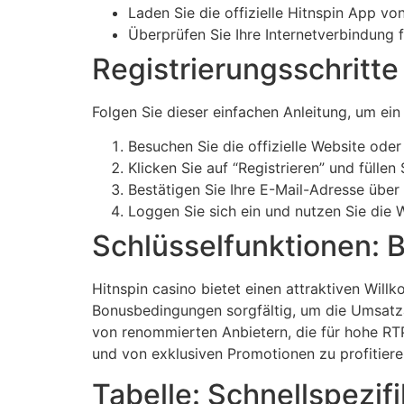
Laden Sie die offizielle Hitnspin App v
Überprüfen Sie Ihre Internetverbindung f
Registrierungsschritte
Folgen Sie dieser einfachen Anleitung, um ein 
Besuchen Sie die offizielle Website oder
Klicken Sie auf “Registrieren” und füllen
Bestätigen Sie Ihre E-Mail-Adresse über
Loggen Sie sich ein und nutzen Sie die
Schlüsselfunktionen: B
Hitnspin casino bietet einen attraktiven Will
Bonusbedingungen sorgfältig, um die Umsatza
von renommierten Anbietern, die für hohe RTP
und von exklusiven Promotionen zu profitiere
Tabelle: Schnellspezif