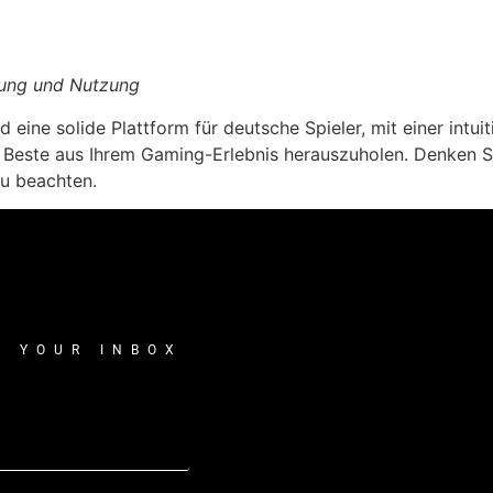
htung und Nutzung
ine solide Plattform für deutsche Spieler, mit einer intuit
as Beste aus Ihrem Gaming-Erlebnis herauszuholen. Denken 
u beachten.
O YOUR INBOX