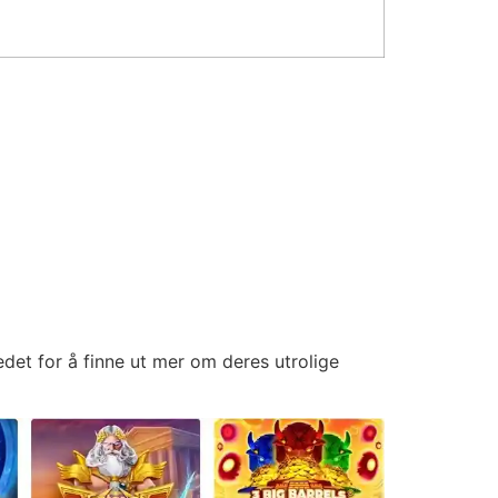
edet for å finne ut mer om deres utrolige