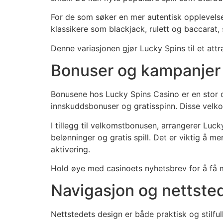
For de som søker en mer autentisk opplevelse, 
klassikere som blackjack, rulett og baccarat,
Denne variasjonen gjør Lucky Spins til et attr
Bonuser og kampanjer
Bonusene hos Lucky Spins Casino er en stor d
innskuddsbonuser og gratisspinn. Disse velk
I tillegg til velkomstbonusen, arrangerer Lucky
belønninger og gratis spill. Det er viktig å 
aktivering.
Hold øye med casinoets nyhetsbrev for å få m
Navigasjon og nettste
Nettstedets design er både praktisk og stilfu