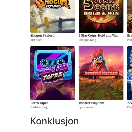
Konklusjon