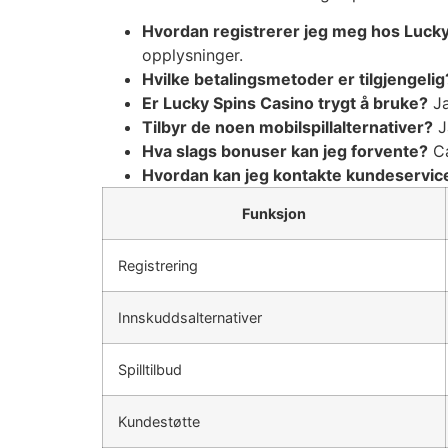
Hvordan registrerer jeg meg hos Luck
opplysninger.
Hvilke betalingsmetoder er tilgjengelig
Er Lucky Spins Casino trygt å bruke?
Ja
Tilbyr de noen mobilspillalternativer?
J
Hva slags bonuser kan jeg forvente?
Ca
Hvordan kan jeg kontakte kundeservic
Funksjon
Registrering
Innskuddsalternativer
Spilltilbud
Kundestøtte