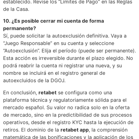
establecido. Revise los “Límites de Pago” en las Reglas
de la Casa.
10. ¿Es posible cerrar mi cuenta de forma
permanente?
Sí, puede solicitar la autoexclusión definitiva. Vaya a
“Juego Responsable” en su cuenta y seleccione
“Autoexclusión”. Elija el período (puede ser permanente).
Esta acción es irreversible durante el plazo elegido. No
podrá reabrir la cuenta ni registrar una nueva, y su
nombre se incluirá en el registro general de
autoexcluidos de la DGOJ.
En conclusión,
retabet
se configura como una
plataforma técnica y regulatoriamente sólida para el
mercado español. Su valor no radica solo en la oferta
de mercado, sino en la predictibilidad de sus procesos
operativos, desde el registro KYC hasta la ejecución de
retiros. El dominio de la
retabet app
, la comprensión
matemática de las bonificaciones y la aplicación de los