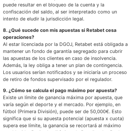
puede resultar en el bloqueo de la cuenta y la
confiscación del saldo, al ser interpretado como un
intento de eludir la jurisdicción legal.
8. ¿Qué sucede con mis apuestas si Retabet cesa
operaciones?
Al estar licenciada por la DGOJ, Retabet está obligada a
mantener un fondo de garantía segregado para cubrir
las apuestas de los clientes en caso de insolvencia.
Además, la ley obliga a tener un plan de contingencia.
Los usuarios serían notificados y se iniciaría un proceso
de retiro de fondos supervisado por el regulador.
9. ¿Cómo se calcula el pago máximo por apuesta?
Existe un límite de ganancia máxima por apuesta, que
varía según el deporte y el mercado. Por ejemplo, en
fútbol (Primera División), puede ser de 50,000€. Esto
significa que si su apuesta potencial (apuesta x cuota)
supera ese límite, la ganancia se recortará al máximo