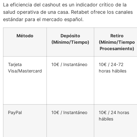
La eficiencia del cashout es un indicador crítico de la
salud operativa de una casa. Retabet ofrece los canales
estándar para el mercado español.
Método
Depósito
Retiro
(Mínimo/Tiempo)
(Mínimo/Tiempo
Procesamiento)
Tarjeta
10€ / Instantáneo
10€ / 24-72
Visa/Mastercard
horas hábiles
PayPal
10€ / Instantáneo
10€ / 24 horas
hábiles