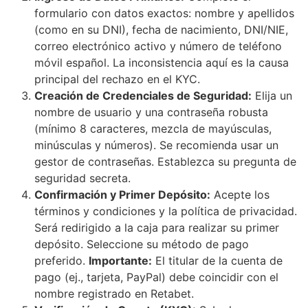
formulario con datos exactos: nombre y apellidos
(como en su DNI), fecha de nacimiento, DNI/NIE,
correo electrónico activo y número de teléfono
móvil español. La inconsistencia aquí es la causa
principal del rechazo en el KYC.
Creación de Credenciales de Seguridad:
Elija un
nombre de usuario y una contraseña robusta
(mínimo 8 caracteres, mezcla de mayúsculas,
minúsculas y números). Se recomienda usar un
gestor de contraseñas. Establezca su pregunta de
seguridad secreta.
Confirmación y Primer Depósito:
Acepte los
términos y condiciones y la política de privacidad.
Será redirigido a la caja para realizar su primer
depósito. Seleccione su método de pago
preferido.
Importante:
El titular de la cuenta de
pago (ej., tarjeta, PayPal) debe coincidir con el
nombre registrado en Retabet.