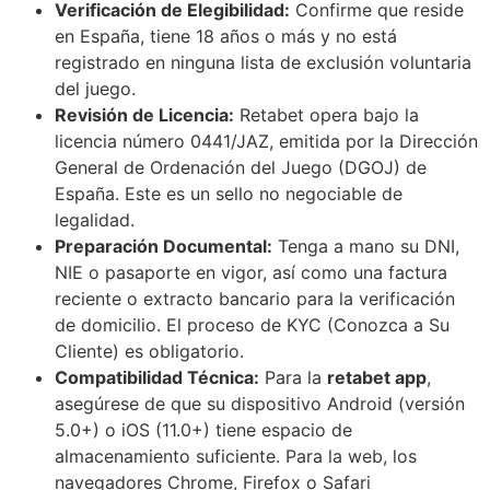
Verificación de Elegibilidad:
Confirme que reside
en España, tiene 18 años o más y no está
registrado en ninguna lista de exclusión voluntaria
del juego.
Revisión de Licencia:
Retabet opera bajo la
licencia número 0441/JAZ, emitida por la Dirección
General de Ordenación del Juego (DGOJ) de
España. Este es un sello no negociable de
legalidad.
Preparación Documental:
Tenga a mano su DNI,
NIE o pasaporte en vigor, así como una factura
reciente o extracto bancario para la verificación
de domicilio. El proceso de KYC (Conozca a Su
Cliente) es obligatorio.
Compatibilidad Técnica:
Para la
retabet app
,
asegúrese de que su dispositivo Android (versión
5.0+) o iOS (11.0+) tiene espacio de
almacenamiento suficiente. Para la web, los
navegadores Chrome, Firefox o Safari