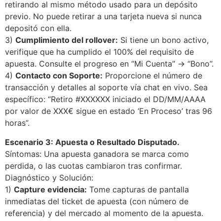
retirando al mismo método usado para un depósito
previo. No puede retirar a una tarjeta nueva si nunca
depositó con ella.
3)
Cumplimiento del rollover:
Si tiene un bono activo,
verifique que ha cumplido el 100% del requisito de
apuesta. Consulte el progreso en “Mi Cuenta” → “Bono”.
4)
Contacto con Soporte:
Proporcione el número de
transacción y detalles al soporte vía chat en vivo. Sea
específico: “Retiro #XXXXXX iniciado el DD/MM/AAAA
por valor de XXX€ sigue en estado ‘En Proceso’ tras 96
horas”.
Escenario 3: Apuesta o Resultado Disputado.
Síntomas: Una apuesta ganadora se marca como
perdida, o las cuotas cambiaron tras confirmar.
Diagnóstico y Solución:
1)
Capture evidencia:
Tome capturas de pantalla
inmediatas del ticket de apuesta (con número de
referencia) y del mercado al momento de la apuesta.