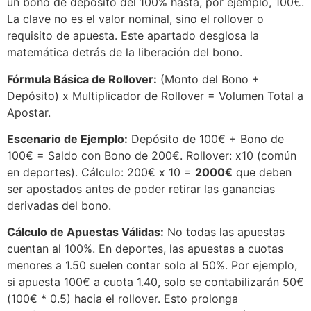
un bono de depósito del 100% hasta, por ejemplo, 100€.
La clave no es el valor nominal, sino el rollover o
requisito de apuesta. Este apartado desglosa la
matemática detrás de la liberación del bono.
Fórmula Básica de Rollover:
(Monto del Bono +
Depósito) x Multiplicador de Rollover = Volumen Total a
Apostar.
Escenario de Ejemplo:
Depósito de 100€ + Bono de
100€ = Saldo con Bono de 200€. Rollover: x10 (común
en deportes). Cálculo: 200€ x 10 =
2000€
que deben
ser apostados antes de poder retirar las ganancias
derivadas del bono.
Cálculo de Apuestas Válidas:
No todas las apuestas
cuentan al 100%. En deportes, las apuestas a cuotas
menores a 1.50 suelen contar solo al 50%. Por ejemplo,
si apuesta 100€ a cuota 1.40, solo se contabilizarán 50€
(100€ * 0.5) hacia el rollover. Esto prolonga