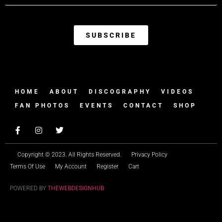
SUBSCRIBE
HOME
ABOUT
DISCOGRAPHY
VIDEOS
FAN PHOTOS
EVENTS
CONTACT
SHOP
Copyright © 2023. All Rights Reserved.
Privacy Policy
Terms Of Use
My Account
Register
Cart
POWERED BY
THEWEBDESIGNHUB