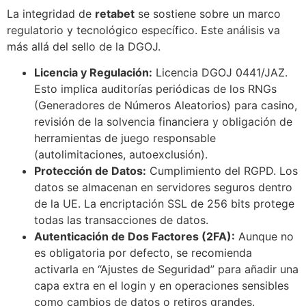
La integridad de
retabet
se sostiene sobre un marco
regulatorio y tecnológico específico. Este análisis va
más allá del sello de la DGOJ.
Licencia y Regulación:
Licencia DGOJ 0441/JAZ.
Esto implica auditorías periódicas de los RNGs
(Generadores de Números Aleatorios) para casino,
revisión de la solvencia financiera y obligación de
herramientas de juego responsable
(autolimitaciones, autoexclusión).
Protección de Datos:
Cumplimiento del RGPD. Los
datos se almacenan en servidores seguros dentro
de la UE. La encriptación SSL de 256 bits protege
todas las transacciones de datos.
Autenticación de Dos Factores (2FA):
Aunque no
es obligatoria por defecto, se recomienda
activarla en “Ajustes de Seguridad” para añadir una
capa extra en el login y en operaciones sensibles
como cambios de datos o retiros grandes.